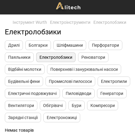
Інструмент Wurth
Електроінструменти
Електролобзики
Електролобзики
Дрилі
Болгарки
Шліфмашини
Перфоратори
Паяльники
Електролобзики
Реноватори
Відбійні молотки
Поверхневі і занурювальні насоси
Будівельні фени
Промислові пилососи
Електропили
Електричні подовжувачі
Пиловідводи
Генератори
Вентилятори
Обігрівачі
Бури
Компресори
Зарядні станції
Електроножиці
Немає товарів