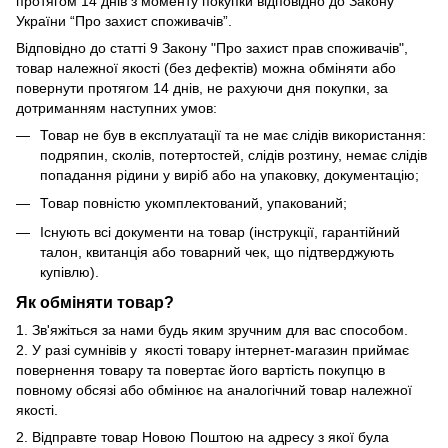
протягом 14 днів з моменту покупки відповідно до Закону
України “Про захист споживачів”.
Відповідно до статті 9 Закону "Про захист прав споживачів",
товар належної якості (без дефектів) можна обміняти або
повернути протягом 14 днів, не рахуючи дня покупки, за
дотриманням наступних умов:
Товар не був в експлуатації та не має слідів використання:
подряпин, сколів, потертостей, слідів розтину, немає слідів
попадання рідини у виріб або на упаковку, документацію;
Товар повністю укомплектований, упакований;
Існують всі документи на товар (інструкції, гарантійний
талон, квитанція або товарний чек, що підтверджують
купівлю).
Як обміняти товар?
1. Зв'яжіться за нами будь яким зручним для вас способом.
2. У разі сумнівів у якості товару інтернет-магазин приймає
повернення товару та повертає його вартість покупцю в
повному обсязі або обмінює на аналогічний товар належної
якості.
2. Відправте товар Новою Поштою на адресу з якої була