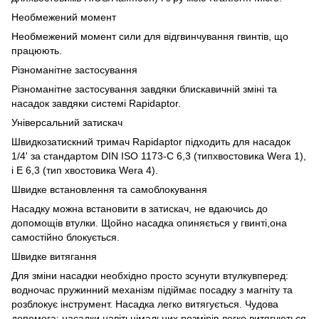
Необмежений момент
Необмежений момент сили для відгвинчування гвинтів, що
працюють.
Різноманітне застосування
Різноманітне застосування завдяки блискавичній зміні та
насадок завдяки системі Rapidaptor.
Універсальний затискач
Швидкозатискний тримач Rapidaptor підходить для насадок
1/4' за стандартом DIN ISO 1173-C 6,3 (типхвостовика Wera 1),
і E 6,3 (тип хвостовика Wera 4).
Швидке встановлення та самоблокування
Насадку можна встановити в затискач, не вдаючись до
допомощів втулки. Щойно насадка опиняється у гвинті,она
самостійно блокується.
Швидке витягання
Для зміни насадки необхідно просто зсунути втулкувперед:
водночас пружинний механізм підіймає посадку з магніту та
розблокує інструмент. Насадка легко витягується. Чудова
допомога: насадки навітьнімальних розмірів легко витягуються