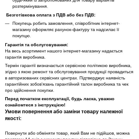
будь-який із запропонованих для товару варіантів
розтермінування.
Безготівкова оплата з ПДВ або без ПДВ:
Покупець робить замовлення, співробітник інтернет-
магазину оформляє рахунок-фактуру та надсилає її
покупцю.
Гарантія та обслуговування:
На весь асортимент нашого інтернет-магазину надається
гарантія виробника.
Термін гарантії визначається сервісною політикою виробника,
згідно з якою ремонт та обслуговування продукції провадиться
в авторизованих сервісних центрах. Підтверджує наявність
гарантійних зобов'язань гарантійний талон виробника та чек
про здійснення покупки.
Перед початком експлуатації, будь ласка, уважно
ознайомтеся з інструкцією!
Умови повернення або заміни товару належної
якості:
Повернути або обміняти товар, який Вам не підійшов, можна