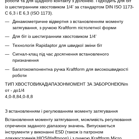
роботи та для щадного контакту з долонею. Підходить для біт
із шестигранним хвостовиком 1/4' за стандартом DIN ISO 1173-
C 6,3 і E 6,3 (ISO 1173).
Динамометричне відвертня з встановленням моменту
затягування, з ручкою Kraftform пістолетної форми
Для біт із шестигранним хвостовиком 1/4'
Технологія Rapidaptor для швидкої зміни біт
Сигнал-клац під час досягнення встановленого
призначення
Багатокомпонентна ручка Kraftform для високошвидкості
роботи
ТИП ХВОСТОВИКАДІАПАЗОНМОМЕНТ ЗА ЗАБОРОНЕЮNm
от - до1/4
4,0-8,84,0-8,8
З встановленням і регулюванням моменту затягування
Встановлення моменту затягування, можливість регулювання
спречинок заданого діапазону значень. Випускаються
інструменти у виконанні ESD (також із патроном
дляхвостовиків HIOS/Halfmoon) і з ручкою Kraftform Micro.