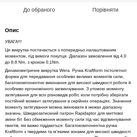
До обраного
Порівняти
Опис
УВАГА!!!
Ця викрутка постачається з попередньо налаштованим
моментом, під вимоги покупця. Діапазон замовлення від 4,0
до 8,8 Nm, з кроком 0,1Nm.
Динамометричне викрутка Wera. Ручка Kraftform пістолетної
форми для передавання особливо великих моментів сили,
багатокомпонентне виконання для високої швидкості роботи й
особливо ергономічного загвинчування. З утомою моменту
затягування для всіх різновидів робіт, коли потрібно зберігати
постійний момент затягування в серійних операціях. Значення
моменту затягування можна змінювати в межах діапазону
значень. Швидкозатискний патрон Rapidaptor для миттєвої
зміни біт. Без обмеження моменту сили під час відгвинчування
гвинтів, які важко піддаються. Багатокомпонентна ручка
Kraftform з твердими та м'якими зонами для високої швидкості