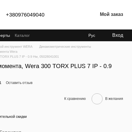
+380976049040
Мой заказ
Вход
ферты
Каталог
Рус
ой инструмент WERA
Динамометрические инструменты
мента Wera
TORX PLUS 7 IP - 0.9 Нм, 05028041001
момента, Wera 300 TORX PLUS 7 IP - 0.9
1
Оставить отзыв
К сравнению
В желания
тельной скидки