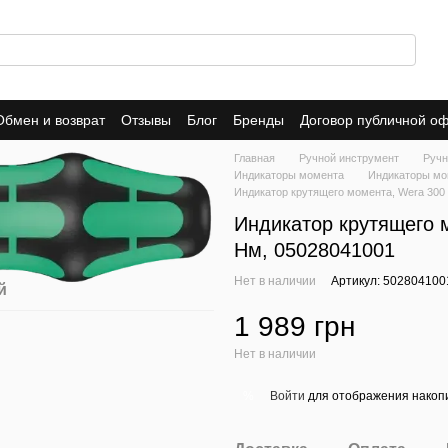
Обмен и возврат
Отзывы
Блог
Бренды
Договор публичной о
Главная
Ручной инструмент
Ручн
Индикаторы момента
Индикаторы мо
Индикатор крутящего момента, Wera 300 
Индикатор крутящего 
Нм, 05028041001
Нет в наличии
Артикул: 502804100
й
1 989 грн
Нет в наличии
Войти
для отображения накопи
%