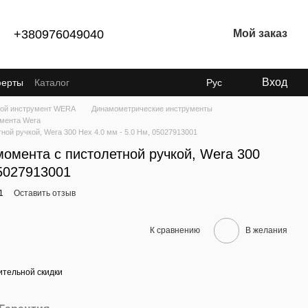
+380976049040
Мой заказ
Вход
ферты
Каталог
Рус
ой инструмент WERA
Динамометрические инструменты
мента Wera
ной ручкой, Wera 300 Hex 4.0 мм - 5.0 Нм, 05027913001
момента с пистолетной ручкой, Wera 300
05027913001
1
Оставить отзыв
К сравнению
В желания
тельной скидки