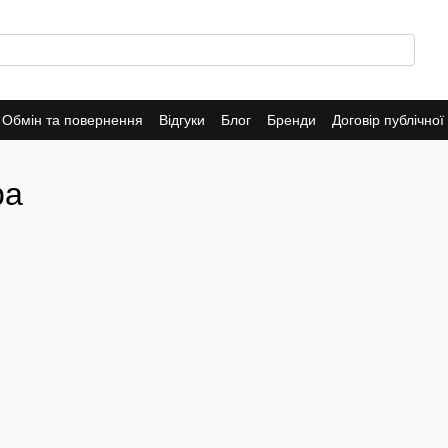
Обмін та повернення
Відгуки
Блог
Бренди
Договір публічно
ра