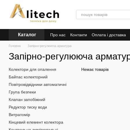
Перейти до основного контенту
Каталог
Про нас
Контакти
Оплата і доставка
Головна
Запірно-регулююча арматура
Запірно-регулююча армату
Колектори для опалення
Немає товарів
Байпас колекторний
Повітровідвідники автоматичні
Група безпеки
Клапан запобіжний
Редуктор тиску води
Витратомір
Кінцевий елемент колектора
Контрольно-вимірювальні