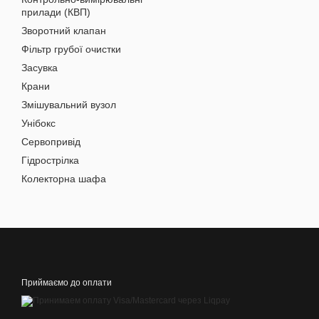
прилади (КВП)
Зворотний клапан
Фільтр грубої очистки
Засувка
Крани
Змішувальний вузол
Унібокс
Сервопривід
Гідрострілка
Колекторна шафа
Приймаємо до оплати