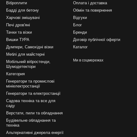
Віброплити
Оплата і доставка
Бадді для бетону
Обмін та повернення
Харчові змішувачі
Відгуки
Печі дров'яні
Блог
Тачки та візки
Бренди
Вишки ТУРА
Договір публічної оферти
Думпери, Самохідні візки
Каталог
Меблі для майстерні
Ми в соцмережах
Мобільний вібростенди,
Шумодетектори
Категория
Генератори та промислові
мініелектростанції
Генератори та електростанції
Садова техніка та все для
саду
Верстати, пили та обладнання
Будівельне обладнання та
техніка
Альтернативні джерела енергії