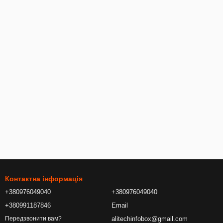
Контактна інформація
+380976049040
+380976049040
+380991187846
Email
alitechinfobox@gmail.com
Передзвонити вам?