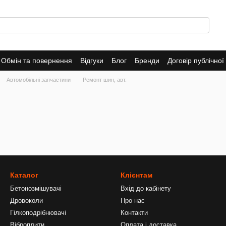
Обмін та повернення
Відгуки
Блог
Бренди
Договір публічно
Автомобільні запчастини
Ремонт шин, авт.
Каталог
Клієнтам
Бетонозмішувачі
Вхід до кабінету
Дровоколи
Про нас
Гілкоподрібнювачі
Контакти
Віброплити
Оплата і доставка