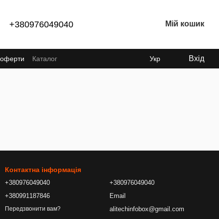
+380976049040
Мій кошик
Вхід
ї оферти
Каталог
Укр
Контактна інформація
+380976049040
+380976049040
+380991187846
Email
alitechinfobox@gmail.com
Передзвонити вам?