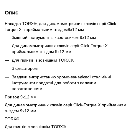
Опис
Насадка TORX®, для динамометричних ключів серії Click-
Torque X з приймальним гніздем9x12 мм.
Змінний інструмент із хвостовиком 9x12 мм
Для динамометричних ключів серії Click-Torque X
приймальним гніздом 9x12 мм
Для гвинтів із зовнішнім TORX®.
З фіксатором
Завдяки використанню хромо-ванадієвої сталімінні
інструменти придатні для роботи з великим
навантаженням
Привод 9x12 мм
Для динамометричних ключів серії Click-Torque X прийманням
гніздем 9x12 мм
TORX®
Для гвинтів із зовнішнім TORX®.