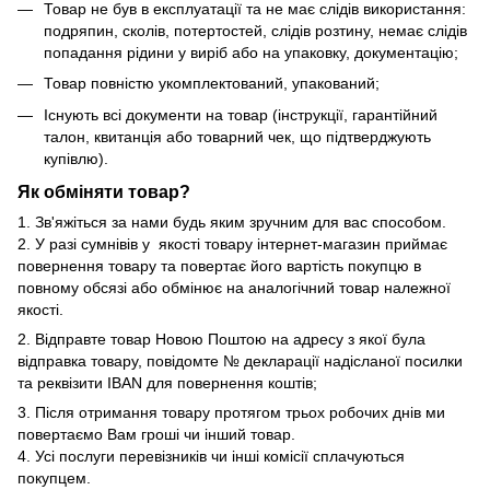
Товар не був в експлуатації та не має слідів використання:
подряпин, сколів, потертостей, слідів розтину, немає слідів
попадання рідини у виріб або на упаковку, документацію;
Товар повністю укомплектований, упакований;
Існують всі документи на товар (інструкції, гарантійний
талон, квитанція або товарний чек, що підтверджують
купівлю).
Як обміняти товар?
1. Зв'яжіться за нами будь яким зручним для вас способом.
2. У разі сумнівів у якості товару інтернет-магазин приймає
повернення товару та повертає його вартість покупцю в
повному обсязі або обмінює на аналогічний товар належної
якості.
2. Відправте товар Новою Поштою на адресу з якої була
відправка товару, повідомте № декларації надісланої посилки
та реквізити IBAN для повернення коштів;
3. Після отримання товару протягом трьох робочих днів ми
повертаємо Вам гроші чи інший товар.
4. Усі послуги перевізників чи інші комісії сплачуються
покупцем.