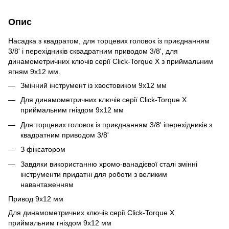
Опис
Насадка з квадратом, для торцевих головок із приєднанням
3/8' і перехідників сквадратним приводом 3/8', для
динамометричних ключів серії Click-Torque X з приймальним
ягням 9x12 мм.
Змінний інструмент із хвостовиком 9x12 мм
Для динамометричних ключів серії Click-Torque X
приймальним гніздом 9x12 мм
Для торцевих головок із приєднанням 3/8' іперехідників з
квадратним приводом 3/8'
З фіксатором
Завдяки використанню хромо-ванадієвої сталі змінні
інструменти придатні для роботи з великим
навантаженням
Привод 9x12 мм
Для динамометричних ключів серії Click-Torque X
приймальним гніздом 9x12 мм