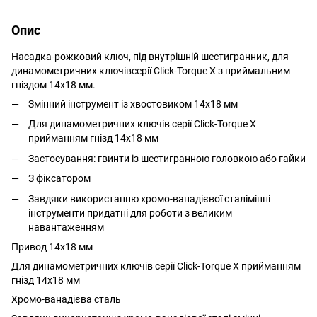
Опис
Насадка-рожковий ключ, під внутрішній шестигранник, для
динамометричних ключівсерії Click-Torque X з приймальним
гніздом 14x18 мм.
Змінний інструмент із хвостовиком 14x18 мм
Для динамометричних ключів серії Click-Torque X
прийманням гнізд 14x18 мм
Застосування: гвинти із шестигранною головкою або гайки
З фіксатором
Завдяки використанню хромо-ванадієвої сталімінні
інструменти придатні для роботи з великим
навантаженням
Привод 14x18 мм
Для динамометричних ключів серії Click-Torque X прийманням
гнізд 14x18 мм
Хромо-ванадієва сталь