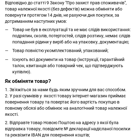
Відповідно до статті 9 Закону "Про захист прав споживачів",
товар належної якості (без дефектів) можна обміняти або
повернути протягом 14 днів, не рахуючи дня покупки, за
дотриманням наступних умов:
Товар не був в експлуатації та не має слідів використання:
подряпин, сколів, потертостей, слідів розтину, немає слідів
попадання рідини у виріб або на упаковку, документацію;
Товар повністю укомплектований, упакований;
Існують всі документи на товар (інструкції, гарантійний
талон, квитанція або товарний чек, що підтверджують
купівлю).
Як обміняти товар?
1. Зв'яжіться за нами будь яким зручним для вас способом.
2. У разі сумнівів у якості товару інтернет-магазин приймає
повернення товару та повертає його вартість покупцю в
повному обсязі або обмінює на аналогічний товар належної
якості.
2. Відправте товар Новою Поштою на адресу з якої була
відправка товару, повідомте № декларації надісланої посилки
та реквізити IBAN для повернення коштів;