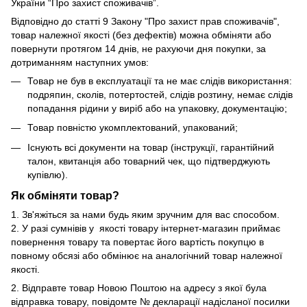
України “Про захист споживачів”.
Відповідно до статті 9 Закону "Про захист прав споживачів",
товар належної якості (без дефектів) можна обміняти або
повернути протягом 14 днів, не рахуючи дня покупки, за
дотриманням наступних умов:
Товар не був в експлуатації та не має слідів використання:
подряпин, сколів, потертостей, слідів розтину, немає слідів
попадання рідини у виріб або на упаковку, документацію;
Товар повністю укомплектований, упакований;
Існують всі документи на товар (інструкції, гарантійний
талон, квитанція або товарний чек, що підтверджують
купівлю).
Як обміняти товар?
1. Зв'яжіться за нами будь яким зручним для вас способом.
2. У разі сумнівів у якості товару інтернет-магазин приймає
повернення товару та повертає його вартість покупцю в
повному обсязі або обмінює на аналогічний товар належної
якості.
2. Відправте товар Новою Поштою на адресу з якої була
відправка товару, повідомте № декларації надісланої посилки