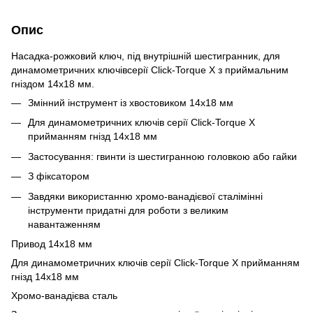
Опис
Насадка-рожковий ключ, під внутрішній шестигранник, для
динамометричних ключівсерії Click-Torque X з приймальним
гніздом 14x18 мм.
Змінний інструмент із хвостовиком 14x18 мм
Для динамометричних ключів серії Click-Torque X
прийманням гнізд 14x18 мм
Застосування: гвинти із шестигранною головкою або гайки
З фіксатором
Завдяки використанню хромо-ванадієвої сталімінні
інструменти придатні для роботи з великим
навантаженням
Привод 14x18 мм
Для динамометричних ключів серії Click-Torque X прийманням
гнізд 14x18 мм
Хромо-ванадієва сталь