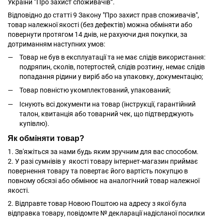
України “Про захист споживачів”.
Відповідно до статті 9 Закону "Про захист прав споживачів",
товар належної якості (без дефектів) можна обміняти або
повернути протягом 14 днів, не рахуючи дня покупки, за
дотриманням наступних умов:
Товар не був в експлуатації та не має слідів використання:
подряпин, сколів, потертостей, слідів розтину, немає слідів
попадання рідини у виріб або на упаковку, документацію;
Товар повністю укомплектований, упакований;
Існують всі документи на товар (інструкції, гарантійний
талон, квитанція або товарний чек, що підтверджують
купівлю).
Як обміняти товар?
1. Зв'яжіться за нами будь яким зручним для вас способом.
2. У разі сумнівів у якості товару інтернет-магазин приймає
повернення товару та повертає його вартість покупцю в
повному обсязі або обмінює на аналогічний товар належної
якості.
2. Відправте товар Новою Поштою на адресу з якої була
відправка товару, повідомте № декларації надісланої посилки