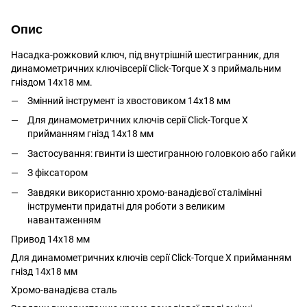
Опис
Насадка-рожковий ключ, під внутрішній шестигранник, для
динамометричних ключівсерії Click-Torque X з приймальним
гніздом 14x18 мм.
Змінний інструмент із хвостовиком 14x18 мм
Для динамометричних ключів серії Click-Torque X
прийманням гнізд 14x18 мм
Застосування: гвинти із шестигранною головкою або гайки
З фіксатором
Завдяки використанню хромо-ванадієвої сталімінні
інструменти придатні для роботи з великим
навантаженням
Привод 14x18 мм
Для динамометричних ключів серії Click-Torque X прийманням
гнізд 14x18 мм
Хромо-ванадієва сталь