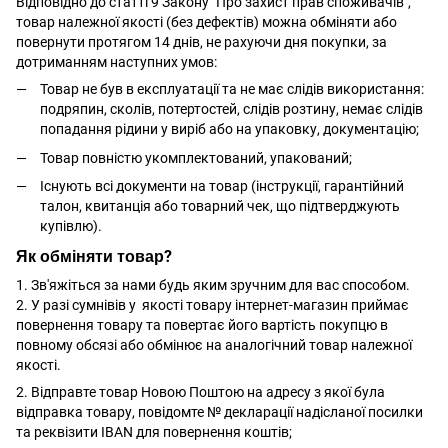
Відповідно до статті 9 Закону "Про захист прав споживачів",
товар належної якості (без дефектів) можна обміняти або
повернути протягом 14 днів, не рахуючи дня покупки, за
дотриманням наступних умов:
Товар не був в експлуатації та не має слідів використання:
подряпин, сколів, потертостей, слідів розтину, немає слідів
попадання рідини у виріб або на упаковку, документацію;
Товар повністю укомплектований, упакований;
Існують всі документи на товар (інструкції, гарантійний
талон, квитанція або товарний чек, що підтверджують
купівлю).
Як обміняти товар?
1. Зв'яжіться за нами будь яким зручним для вас способом.
2. У разі сумнівів у якості товару інтернет-магазин приймає
повернення товару та повертає його вартість покупцю в
повному обсязі або обмінює на аналогічний товар належної
якості.
2. Відправте товар Новою Поштою на адресу з якої була
відправка товару, повідомте № декларації надісланої посилки
та реквізити IBAN для повернення коштів;