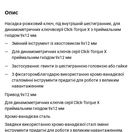
Опис
Насадка-рожковий ключ, під внутрішній шестигранник, для
динамометричних ключівсерії Click-Torque X з приймальним
гніздом 9x12 мм.
Змінний інструмент із хвостовиком 9x12 мм
Для динамометричних ключів серії Click-Torque X
приймальним гніздом 9x12 мм
Застосування: гвинти із шестигранною головкою або гайки
З фіксаторомБлагодарю використанню хромо-ванадієвої
сталізмінні інструменти придатні для роботи з великим
навантаженням
Привод 9x12 мм
Для динамометричних ключів серії Click-Torque X
приймальним гніздом 9x12 мм
Хромо-ванадієва сталь
Завдяки використанню хромо-ванадієвої сталі змінні
інструменти придатні для роботи з великим навантаженням.