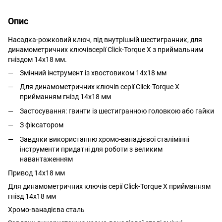
Опис
Насадка-рожковий ключ, під внутрішній шестигранник, для
динамометричних ключівсерії Click-Torque X з приймальним
гніздом 14x18 мм.
Змінний інструмент із хвостовиком 14x18 мм
Для динамометричних ключів серії Click-Torque X
прийманням гнізд 14x18 мм
Застосування: гвинти із шестигранною головкою або гайки
З фіксатором
Завдяки використанню хромо-ванадієвої сталімінні
інструменти придатні для роботи з великим
навантаженням
Привод 14x18 мм
Для динамометричних ключів серії Click-Torque X прийманням
гнізд 14x18 мм
Хромо-ванадієва сталь