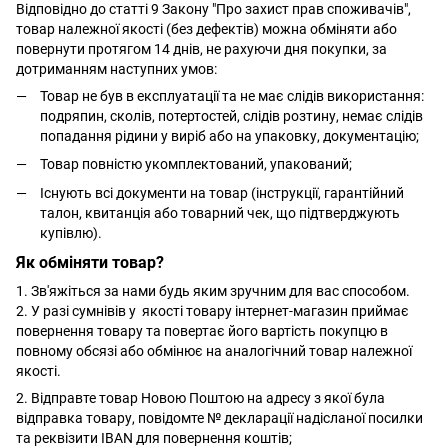
Відповідно до статті 9 Закону "Про захист прав споживачів",
товар належної якості (без дефектів) можна обміняти або
повернути протягом 14 днів, не рахуючи дня покупки, за
дотриманням наступних умов:
Товар не був в експлуатації та не має слідів використання:
подряпин, сколів, потертостей, слідів розтину, немає слідів
попадання рідини у виріб або на упаковку, документацію;
Товар повністю укомплектований, упакований;
Існують всі документи на товар (інструкції, гарантійний
талон, квитанція або товарний чек, що підтверджують
купівлю).
Як обміняти товар?
1. Зв'яжіться за нами будь яким зручним для вас способом.
2. У разі сумнівів у якості товару інтернет-магазин приймає
повернення товару та повертає його вартість покупцю в
повному обсязі або обмінює на аналогічний товар належної
якості.
2. Відправте товар Новою Поштою на адресу з якої була
відправка товару, повідомте № декларації надісланої посилки
та реквізити IBAN для повернення коштів;