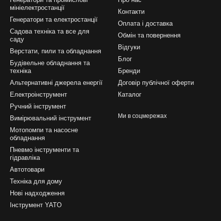
мініелектростанції
Контакти
Генератори та електростанції
Оплата і доставка
Садова техніка та все для
Обмін та повернення
саду
Відгуки
Верстати, пили та обладнання
Блог
Будівельне обладнання та
техніка
Бренди
Альтернативні джерела енергії
Договір публічної оферти
Електроінструмент
Каталог
Ручний інструмент
Ми в соцмережах
Вимірювальний інструмент
Мотопомпи та насосне
обладнання
Пневмо інструменти та
гідравліка
Автотовари
Техніка для дому
Нові надходження
Інструмент YATO