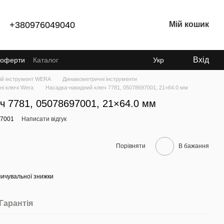
+380976049040
Мій кошик
Вхід
ї оферти
Каталог
Укр
ий інструмент WERA
Динамометричні інструменти
і ключі Wera
Насадка-накидний ключ 7781, 05078697001, 21×64.0 мм
ч 7781, 05078697001, 21×64.0 мм
97001
Написати відгук
Порівняти
В бажання
ичувальної знижки
Гарантія