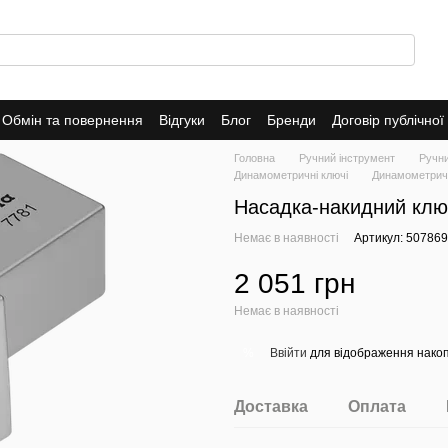
Обмін та повернення
Відгуки
Блог
Бренди
Договір публічно
Головна
Ручний інструмент
Ручн
Динамометричні ключі
Динамометричн
Насадка-накидний клю
Немає в наявності
Артикул: 50786
2 051 грн
Немає в наявності
Ввійти
для відображення накоп
%
Доставка
Оплата