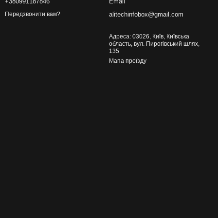
+380991187846
Email
alitechinfobox@gmail.com
Передзвонити вам?
Адреса: 03026, Київ, Київська
область, вул. Пирогівський шлях,
135
Мапа проїзду