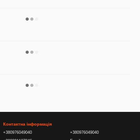
Контактна інформація
+380976049040
+380976049040