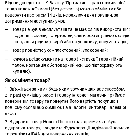
Відповідно до статті 9 Закону "Про захист прав споживачів",
товар належної якості (без дефектів) можна обміняти або
повернути протягом 14 днів, не рахуючи дня покупки, за
дотриманням наступних умов:
Товар не був в експлуатації та не має слідів використання:
подряпин, сколів, потертостей, слідів розтину, немає слідів
попадання рідини у виріб або на упаковку, документацію;
Товар повністю укомплектований, упакований;
Існують всі документи на товар (інструкції, гарантійний
талон, квитанція або товарний чек, що підтверджують
купівлю).
Як обміняти товар?
1. Зв'яжіться за нами будь яким зручним для вас способом.
2. У разі сумнівів у якості товару інтернет-магазин приймає
повернення товару та повертає його вартість покупцю в
повному обсязі або обмінює на аналогічний товар належної
якості.
2. Відправте товар Новою Поштою на адресу з якої була
відправка товару, повідомте № декларації надісланої посилки
та реквізити IBAN для повернення коштів;