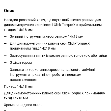
Опис
Насадка-рожковий ключ, під внутрішній шестигранник, для
динамометричних ключівсерії Click-Torque X з приймальним
гніздом 14x18 мм.
Змінний інструмент із хвостовиком 14x18 мм
Для динамометричних ключів серії Click-Torque X
прийманням гнізд 14x18 мм
Застосування: гвинти із шестигранною головкою або гайки
З фіксатором
Завдяки використанню хромо-ванадієвої сталімінні
інструменти придатні для роботи з великим
навантаженням
Привод 14x18 мм
Для динамометричних ключів серії Click-Torque X прийманням
гнізд 14x18 мм
Хромо-ванадієва сталь