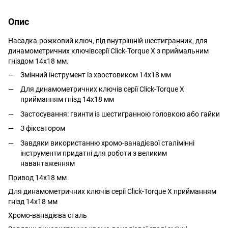
Опис
Насадка-рожковий ключ, під внутрішній шестигранник, для
динамометричних ключівсерії Click-Torque X з приймальним
гніздом 14x18 мм.
Змінний інструмент із хвостовиком 14x18 мм
Для динамометричних ключів серії Click-Torque X
прийманням гнізд 14x18 мм
Застосування: гвинти із шестигранною головкою або гайки
З фіксатором
Завдяки використанню хромо-ванадієвої сталімінні
інструменти придатні для роботи з великим
навантаженням
Привод 14x18 мм
Для динамометричних ключів серії Click-Torque X прийманням
гнізд 14x18 мм
Хромо-ванадієва сталь