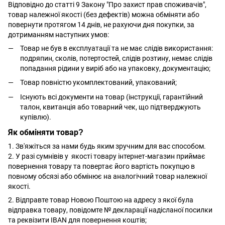
Відповідно до статті 9 Закону "Про захист прав споживачів",
товар належної якості (без дефектів) можна обміняти або
повернути протягом 14 днів, не рахуючи дня покупки, за
дотриманням наступних умов:
Товар не був в експлуатації та не має слідів використання:
подряпин, сколів, потертостей, слідів розтину, немає слідів
попадання рідини у виріб або на упаковку, документацію;
Товар повністю укомплектований, упакований;
Існують всі документи на товар (інструкції, гарантійний
талон, квитанція або товарний чек, що підтверджують
купівлю).
Як обміняти товар?
1. Зв'яжіться за нами будь яким зручним для вас способом.
2. У разі сумнівів у якості товару інтернет-магазин приймає
повернення товару та повертає його вартість покупцю в
повному обсязі або обмінює на аналогічний товар належної
якості.
2. Відправте товар Новою Поштою на адресу з якої була
відправка товару, повідомте № декларації надісланої посилки
та реквізити IBAN для повернення коштів;