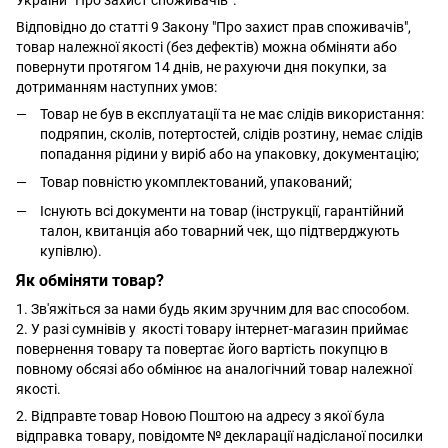
Відповідно до статті 9 Закону "Про захист прав споживачів",
товар належної якості (без дефектів) можна обміняти або
повернути протягом 14 днів, не рахуючи дня покупки, за
дотриманням наступних умов:
Товар не був в експлуатації та не має слідів використання:
подряпин, сколів, потертостей, слідів розтину, немає слідів
попадання рідини у виріб або на упаковку, документацію;
Товар повністю укомплектований, упакований;
Існують всі документи на товар (інструкції, гарантійний
талон, квитанція або товарний чек, що підтверджують
купівлю).
Як обміняти товар?
1. Зв'яжіться за нами будь яким зручним для вас способом.
2. У разі сумнівів у якості товару інтернет-магазин приймає
повернення товару та повертає його вартість покупцю в
повному обсязі або обмінює на аналогічний товар належної
якості.
2. Відправте товар Новою Поштою на адресу з якої була
відправка товару, повідомте № декларації надісланої посилки