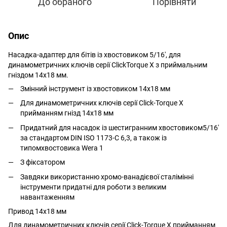
До обраного
Порівняти
Опис
Насадка-адаптер для бітів із хвостовиком 5/16', для
динамометричних ключів серії ClickTorque X з приймальним
гніздом 14x18 мм.
Змінний інструмент із хвостовиком 14x18 мм
Для динамометричних ключів серії Click-Torque X
прийманням гнізд 14x18 мм
Придатний для насадок із шестигранним хвостовиком5/16'
за стандартом DIN ISO 1173-C 6,3, а також із
типомхвостовика Wera 1
З фіксатором
Завдяки використанню хромо-ванадієвої сталімінні
інструменти придатні для роботи з великим
навантаженням
Привод 14x18 мм
Для динамометричних ключів серії Click-Torque X прийманням