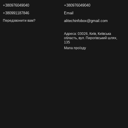
+380976049040
+380976049040
+380991187846
Email
alitechinfobox@gmail.com
Передзвонити вам?
Адреса: 03026, Київ, Київська
область, вул. Пирогівський шлях,
135
Мапа проїзду