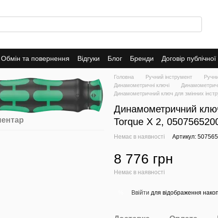
Обмін та повернення
Відгуки
Блог
Бренди
Договір публічно
Головна
Ручний інструмент
Ручн
Динамометричні ключі
Динамометричн
Динамометричний ключ для змінних інстру
Динамометричний ключ 
ментар
Torque X 2, 050756520
Немає в наявності
Артикул: 50756
8 776 грн
Немає в наявності
Ввійти
для відображення накоп
%