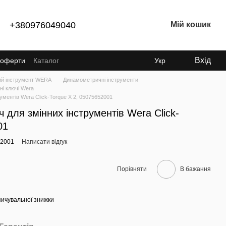
+380976049040
Мій кошик
Вхід
ї оферти
Каталог
Укр
ий інструмент WERA
Динамометричні інструменти
і ключі Wera
ментів Wera Click-Torque X 2, 05075652001
для змінних інструментів Wera Click-
01
52001
Написати відгук
Порівняти
В бажання
ичувальної знижки