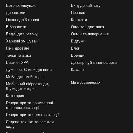
Бетонозмішувачі
Вхід до кабінету
Дровоколи
Про нас
Гілкоподрібнювачі
Контакти
Віброплити
Оплата і доставка
Бадді для бетону
Обмін та повернення
Харчові змішувачі
Відгуки
Печі дров'яні
Блог
Тачки та візки
Бренди
Вишки ТУРА
Договір публічної оферти
Думпери, Самохідні візки
Каталог
Меблі для майстерні
Ми в соцмережах
Мобільний вібростенди,
Шумодетектори
Категория
Генератори та промислові
мініелектростанції
Генератори та електростанції
Садова техніка та все для
саду