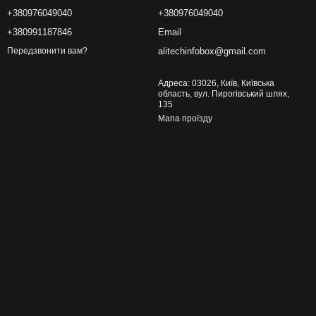
+380976049040
+380976049040
+380991187846
Email
alitechinfobox@gmail.com
Передзвонити вам?
Адреса: 03026, Київ, Київська
область, вул. Пирогівський шлях,
135
Мапа проїзду