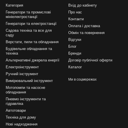
Категория
Вхід до кабінету
Генератори та промислові
Про нас
мініелектростанції
Контакти
Генератори та електростанції
Оплата і доставка
Садова техніка та все для
Обмін та повернення
саду
Відгуки
Верстати, пили та обладнання
Блог
Будівельне обладнання та
техніка
Бренди
Альтернативні джерела енергії
Договір публічної оферти
Електроінструмент
Каталог
Ручний інструмент
Ми в соцмережах
Вимірювальний інструмент
Мотопомпи та насосне
обладнання
Пневмо інструменти та
гідравліка
Автотовари
Техніка для дому
Нові надходження