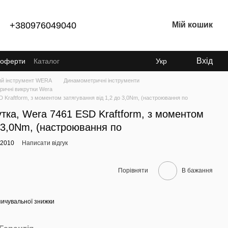
+380976049040
Мій кошик
Вхід
ї оферти
Каталог
Укр
ий інструмент WERA
Динамометричні інструменти
ичні викрутки Wera
Kraftform, з моментом затягування від 1,2 до 3,0Nm, (настроювання по
тка, Wera 7461 ESD Kraftform, з моментом
о 3,0Nm, (настроювання по
42010
Написати відгук
Порівняти
В бажання
ичувальної знижки