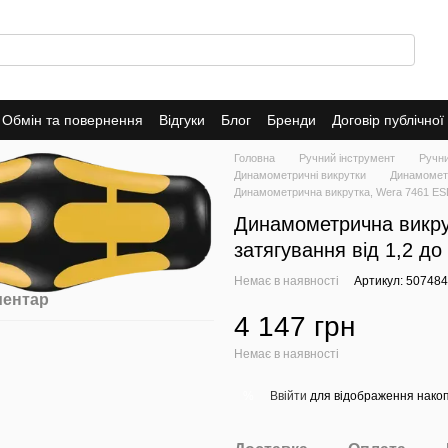
Обмін та повернення
Відгуки
Блог
Бренди
Договір публічно
Головна
Ручний інструмент
Ручн
Динамометричні викрутки
Динамометр
Динамометрична викрутка, Wera 7461 ESD 
Динамометрична викру
затягування від 1,2 д
Немає в наявності
Артикул: 50748
ментар
4 147 грн
Немає в наявності
Ввійти
для відображення накоп
%