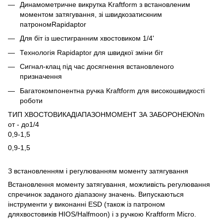
Динамометричне викрутка Kraftform з встановленим
моментом затягування, зі швидкозатискним
патрономRapidaptor
Для біт із шестигранним хвостовиком 1/4'
Технологія Rapidaptor для швидкої зміни біт
Сигнал-клац під час досягнення встановленого
призначення
Багатокомпонентна ручка Kraftform для високошвидкості
роботи
ТИП ХВОСТОВИКАДІАПАЗОНМОМЕНТ ЗА ЗАБОРОНЕЮNm
от - до1/4
0,9-1,5
0,9-1,5
З встановленням і регулюванням моменту затягування
Встановлення моменту затягування, можливість регулювання
спречинок заданого діапазону значень. Випускаються
інструменти у виконанні ESD (також із патроном
дляхвостовиків HIOS/Halfmoon) і з ручкою Kraftform Micro.