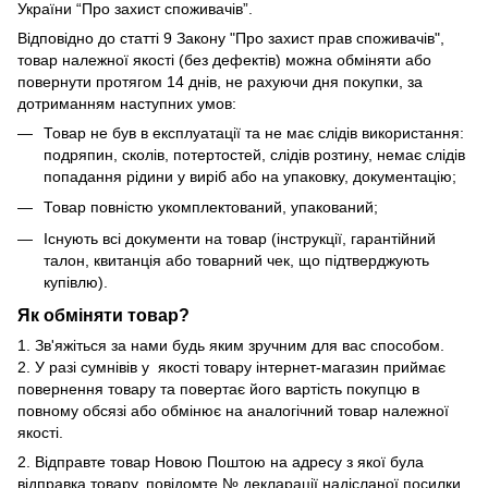
України “Про захист споживачів”.
Відповідно до статті 9 Закону "Про захист прав споживачів",
товар належної якості (без дефектів) можна обміняти або
повернути протягом 14 днів, не рахуючи дня покупки, за
дотриманням наступних умов:
Товар не був в експлуатації та не має слідів використання:
подряпин, сколів, потертостей, слідів розтину, немає слідів
попадання рідини у виріб або на упаковку, документацію;
Товар повністю укомплектований, упакований;
Існують всі документи на товар (інструкції, гарантійний
талон, квитанція або товарний чек, що підтверджують
купівлю).
Як обміняти товар?
1. Зв'яжіться за нами будь яким зручним для вас способом.
2. У разі сумнівів у якості товару інтернет-магазин приймає
повернення товару та повертає його вартість покупцю в
повному обсязі або обмінює на аналогічний товар належної
якості.
2. Відправте товар Новою Поштою на адресу з якої була
відправка товару, повідомте № декларації надісланої посилки