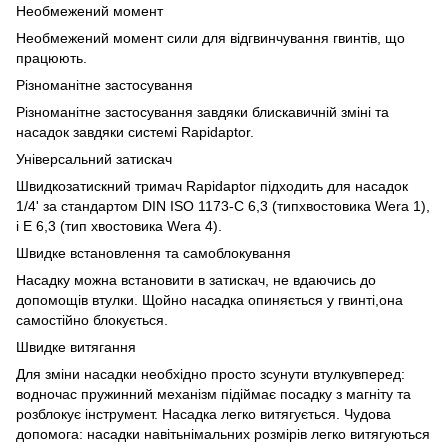
Необмежений момент
Необмежений момент сили для відгвинчування гвинтів, що
працюють.
Різноманітне застосування
Різноманітне застосування завдяки блискавичній зміні та
насадок завдяки системі Rapidaptor.
Універсальний затискач
Швидкозатискний тримач Rapidaptor підходить для насадок
1/4' за стандартом DIN ISO 1173-C 6,3 (типхвостовика Wera 1),
і E 6,3 (тип хвостовика Wera 4).
Швидке встановлення та самоблокування
Насадку можна встановити в затискач, не вдаючись до
допомощів втулки. Щойно насадка опиняється у гвинті,она
самостійно блокується.
Швидке витягання
Для зміни насадки необхідно просто зсунути втулкувперед:
водночас пружинний механізм підіймає посадку з магніту та
розблокує інструмент. Насадка легко витягується. Чудова
допомога: насадки навітьнімальних розмірів легко витягуються