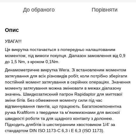
До обраного
Порівняти
Опис
УВАГА!!!
Ця викрутка постачається з попередньо налаштованим
моментом, під вимоги покупця. Діапазон замовлення від 0,9
до 1,5 Nm, з кроком 0,1Nm.
Динамометричне викрутка Wera. Зі встановленим моментом
затягування для всіх різновидів робіт, коли потрібно зберігати
постійний момент затягування в серійних операціях. Значення
моменту затягування можна змінювати в межах діапазону
значень. Швидкозатискний патрон Rapidaptor для миттєвої
зміни бітів. Без обмеження моменту сили під час
відгвинчування гвинтів, що працюють. Багатокомпонентна
ручка Kraftform з твердими та м'якимизонами для високої
швидкості роботи та для щадного контакту з долонею.
Підходить длябітів із шестигранним хвостовиком 1/4' за
стандартом DIN ISO 1173-C 6,3 і E 6,3 (ISO 1173).