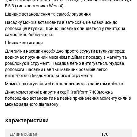
E 6,3 (тип хвостовика Wera 4).
Швидке встановлення та самоблокування
Насадку можна встановити в затискач, не вдаючись до
допомощів втулки. Щойно насадка опиняється у гвинті,она
самостійно блокується.
Швидке витягання
Для зміни насадки необхідно просто зсунути втулкувперед:
водночас пружинний механізм підіймає посадку з магніту та
розблокує інструмент. Насадка легко витягується. Чудова
допомога: насадки навітьнімальних розмірів легко
витягуються бездомогального інструменту.
Момент затягування зі встановленням за запитом клієнта
Динамометричні викрутки серії Kraftform 7400можна
попередньо встановити на певне призначення моменту сили в
межах заданого діапазону.
Характеристики
Длина общая
170