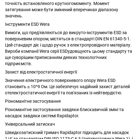
точність встановленого крутногомоменту. Момент
затягування може бути змінений вперечинах діапазону
значень.
Інструменти ESD Wera
Вимоги, що пред'являються до викруто-інструментів ESD за
поверхневим опором, містяться в стандарті DIN EN 61340-5-1.
Цей стандарт діє і щодо ручок з електропровідного матеріалу.
Вироби компанії Wera серії ESDудовщують цьому стандарту та
ще суворішим приписанням деяких технологічних
підприємств.
Захист від електростатичної енергії
Значення електричного поверхневого опору Wera ESD
становить ≤ 10^9 Ом. Це забезпечує надійний захист деталей
отелектростатичної енергії та пов'язаних із нейтвердістю.
Різноманітне застосування
Різноманітне застосування завдяки блискавичній зміні та
насадок завдяки системі Rapidaptor.
Універсальний затискач
Швидкозатискний тримач Rapidaptor підходить для насадок
1/4' за стандартом DIN ISO 1173-C 6,3 (типхвостовика Wera 1), і