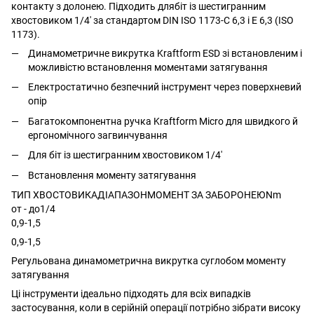
контакту з долонею. Підходить длябіт із шестигранним
хвостовиком 1/4' за стандартом DIN ISO 1173-C 6,3 і E 6,3 (ISO
1173).
Динамометричне викрутка Kraftform ESD зі встановленим і
можливістю встановлення моментами затягування
Електростатично безпечний інструмент через поверхневий
опір
Багатокомпонентна ручка Kraftform Micro для швидкого й
ергономічного загвинчування
Для біт із шестигранним хвостовиком 1/4'
Встановлення моменту затягування
ТИП ХВОСТОВИКАДІАПАЗОНМОМЕНТ ЗА ЗАБОРОНЕЮNm
от - до1/4
0,9-1,5
0,9-1,5
Регульована динамометрична викрутка суглобом моменту
затягування
Ці інструменти ідеально підходять для всіх випадків
застосування, коли в серійній операції потрібно зібрати високу