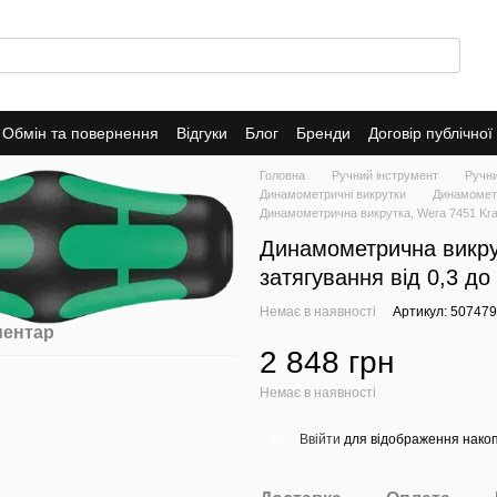
Обмін та повернення
Відгуки
Блог
Бренди
Договір публічно
Головна
Ручний інструмент
Ручн
Динамометричні викрутки
Динамометр
Динамометрична викрутка, Wera 7451 Kraf
Динамометрична викрут
затягування від 0,3 д
Немає в наявності
Артикул: 50747
ментар
2 848 грн
Немає в наявності
Ввійти
для відображення накоп
%