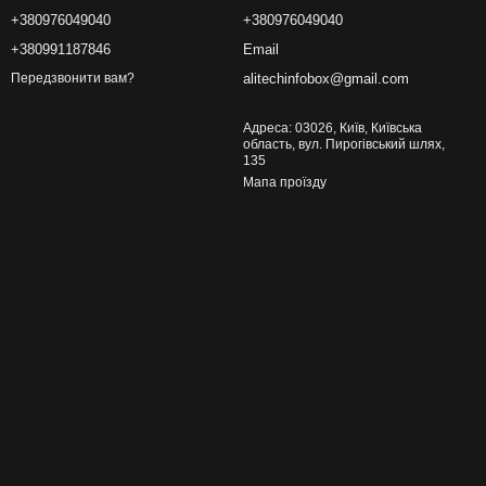
+380976049040
+380976049040
+380991187846
Email
alitechinfobox@gmail.com
Передзвонити вам?
Адреса: 03026, Київ, Київська
область, вул. Пирогівський шлях,
135
Мапа проїзду