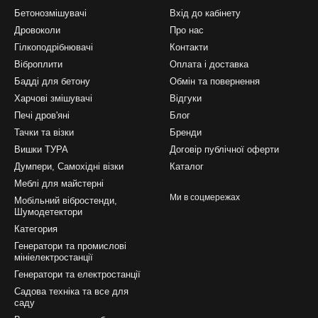
Бетонозмішувачі
Вхід до кабінету
Дровоколи
Про нас
Гілкоподрібнювачі
Контакти
Віброплити
Оплата і доставка
Бадді для бетону
Обмін та повернення
Харчові змішувачі
Відгуки
Печі дров'яні
Блог
Тачки та візки
Бренди
Вишки ТУРА
Договір публічної оферти
Думпери, Самохідні візки
Каталог
Меблі для майстерні
Ми в соцмережах
Мобільний вібростенди,
Шумодетектори
Категория
Генератори та промислові
мініелектростанції
Генератори та електростанції
Садова техніка та все для
саду