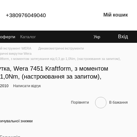
+380976049040
Мій кошик
Вхід
ї оферти
Каталог
Укр
ий інструмент WERA
Динамометричні інструменти
ичні викрутки Wera
tform, з моментом затягування від 0,3 до 1,0Nm, (настроювання за запитом),
ка, Wera 7451 Kraftform, з моментом
о 1,0Nm, (настроювання за запитом),
92010
Написати відгук
Порівняти
В бажання
ичувальної знижки