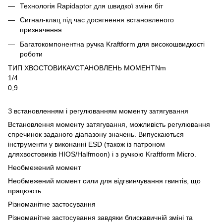
Технологія Rapidaptor для швидкої зміни біт
Сигнал-клац під час досягнення встановленого
призначення
Багатокомпонентна ручка Kraftform для високошвидкості
роботи
ТИП ХВОСТОВИКАУСТАНОВЛЕНЬ МОМЕНТNm
1/4
0,9
З встановленням і регулюванням моменту затягування
Встановлення моменту затягування, можливість регулювання
спречинок заданого діапазону значень. Випускаються
інструменти у виконанні ESD (також із патроном
дляхвостовиків HIOS/Halfmoon) і з ручкою Kraftform Micro.
Необмежений момент
Необмежений момент сили для відгвинчування гвинтів, що
працюють.
Різноманітне застосування
Різноманітне застосування завдяки блискавичній зміні та