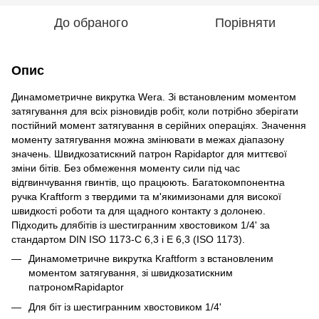
До обраного
Порівняти
Опис
Динамометричне викрутка Wera. Зі встановленим моментом
затягування для всіх різновидів робіт, коли потрібно зберігати
постійний момент затягування в серійних операціях. Значення
моменту затягування можна змінювати в межах діапазону
значень. Швидкозатискний патрон Rapidaptor для миттєвої
зміни бітів. Без обмеження моменту сили під час
відгвинчування гвинтів, що працюють. Багатокомпонентна
ручка Kraftform з твердими та м'якимизонами для високої
швидкості роботи та для щадного контакту з долонею.
Підходить длябітів із шестигранним хвостовиком 1/4' за
стандартом DIN ISO 1173-C 6,3 і E 6,3 (ISO 1173).
Динамометричне викрутка Kraftform з встановленим
моментом затягування, зі швидкозатискним
патрономRapidaptor
Для біт із шестигранним хвостовиком 1/4'