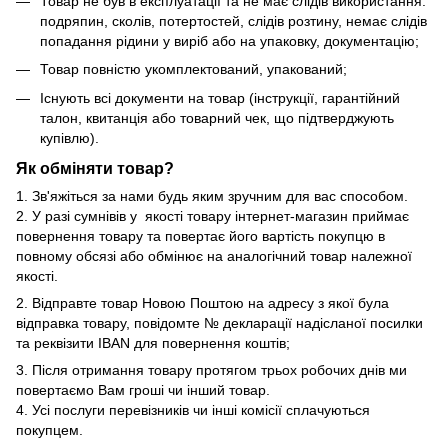
Товар не був в експлуатації та не має слідів використання:
подряпин, сколів, потертостей, слідів розтину, немає слідів
попадання рідини у виріб або на упаковку, документацію;
Товар повністю укомплектований, упакований;
Існують всі документи на товар (інструкції, гарантійний
талон, квитанція або товарний чек, що підтверджують
купівлю).
Як обміняти товар?
1. Зв'яжіться за нами будь яким зручним для вас способом.
2. У разі сумнівів у якості товару інтернет-магазин приймає
повернення товару та повертає його вартість покупцю в
повному обсязі або обмінює на аналогічний товар належної
якості.
2. Відправте товар Новою Поштою на адресу з якої була
відправка товару, повідомте № декларації надісланої посилки
та реквізити IBAN для повернення коштів;
3. Після отримання товару протягом трьох робочих днів ми
повертаємо Вам гроші чи інший товар.
4. Усі послуги перевізників чи інші комісії сплачуються
покупцем.