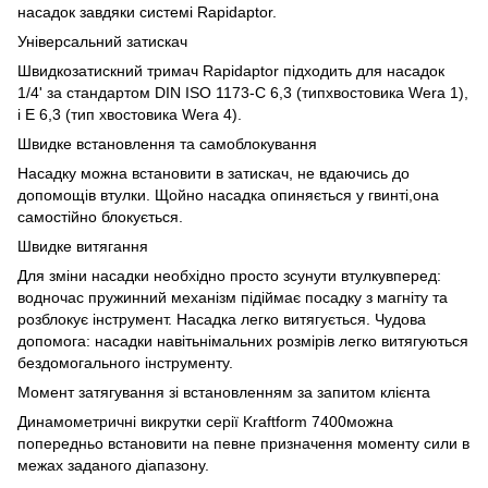
насадок завдяки системі Rapidaptor.
Універсальний затискач
Швидкозатискний тримач Rapidaptor підходить для насадок
1/4' за стандартом DIN ISO 1173-C 6,3 (типхвостовика Wera 1),
і E 6,3 (тип хвостовика Wera 4).
Швидке встановлення та самоблокування
Насадку можна встановити в затискач, не вдаючись до
допомощів втулки. Щойно насадка опиняється у гвинті,она
самостійно блокується.
Швидке витягання
Для зміни насадки необхідно просто зсунути втулкувперед:
водночас пружинний механізм підіймає посадку з магніту та
розблокує інструмент. Насадка легко витягується. Чудова
допомога: насадки навітьнімальних розмірів легко витягуються
бездомогального інструменту.
Момент затягування зі встановленням за запитом клієнта
Динамометричні викрутки серії Kraftform 7400можна
попередньо встановити на певне призначення моменту сили в
межах заданого діапазону.