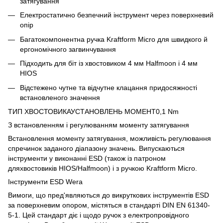
затягування
Електростатично безпечний інструмент через поверхневий
опір
Багатокомпонентна ручка Kraftform Micro для швидкого й
ергономічного загвинчування
Підходить для біт із хвостовиком 4 мм Halfmoon і 4 мм
HIOS
Відстежено чутне та відчутне клацання придосяжності
встановленого значення
ТИП ХВОСТОВИКАУСТАНОВЛЕНЬ МОМЕНТ0,1 Nm
З встановленням і регулюванням моменту затягування
Встановлення моменту затягування, можливість регулювання
спречинок заданого діапазону значень. Випускаються
інструменти у виконанні ESD (також із патроном
дляхвостовиків HIOS/Halfmoon) і з ручкою Kraftform Micro.
Інструменти ESD Wera
Вимоги, що пред'являються до викруткових інструментів ESD
за поверхневим опором, містяться в стандарті DIN EN 61340-
5-1. Цей стандарт діє і щодо ручок з електропровідного