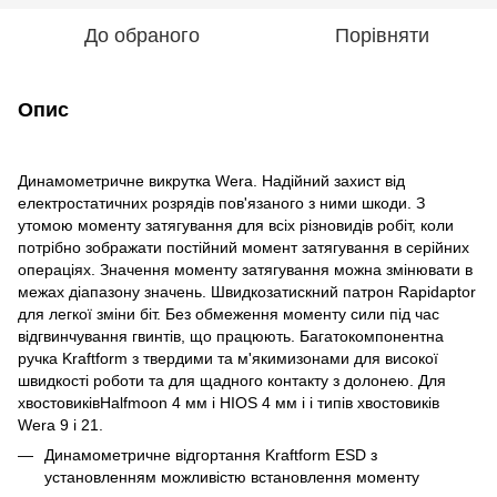
До обраного
Порівняти
Опис
Динамометричне викрутка Wera. Надійний захист від
електростатичних розрядів пов'язаного з ними шкоди. З
утомою моменту затягування для всіх різновидів робіт, коли
потрібно зображати постійний момент затягування в серійних
операціях. Значення моменту затягування можна змінювати в
межах діапазону значень. Швидкозатискний патрон Rapidaptor
для легкої зміни біт. Без обмеження моменту сили під час
відгвинчування гвинтів, що працюють. Багатокомпонентна
ручка Kraftform з твердими та м'якимизонами для високої
швидкості роботи та для щадного контакту з долонею. Для
хвостовиківHalfmoon 4 мм і HIOS 4 мм і і типів хвостовиків
Wera 9 і 21.
Динамометричне відгортання Kraftform ESD з
установленням можливістю встановлення моменту