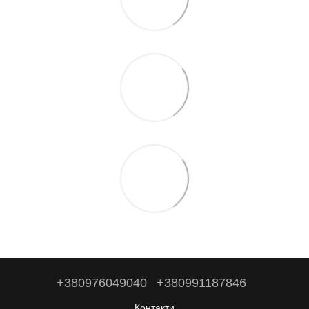
+380976049040
+380991187846
Контакти