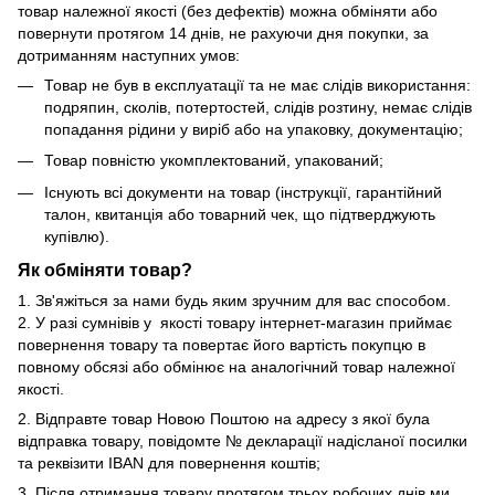
товар належної якості (без дефектів) можна обміняти або
повернути протягом 14 днів, не рахуючи дня покупки, за
дотриманням наступних умов:
Товар не був в експлуатації та не має слідів використання:
подряпин, сколів, потертостей, слідів розтину, немає слідів
попадання рідини у виріб або на упаковку, документацію;
Товар повністю укомплектований, упакований;
Існують всі документи на товар (інструкції, гарантійний
талон, квитанція або товарний чек, що підтверджують
купівлю).
Як обміняти товар?
1. Зв'яжіться за нами будь яким зручним для вас способом.
2. У разі сумнівів у якості товару інтернет-магазин приймає
повернення товару та повертає його вартість покупцю в
повному обсязі або обмінює на аналогічний товар належної
якості.
2. Відправте товар Новою Поштою на адресу з якої була
відправка товару, повідомте № декларації надісланої посилки
та реквізити IBAN для повернення коштів;
3. Після отримання товару протягом трьох робочих днів ми