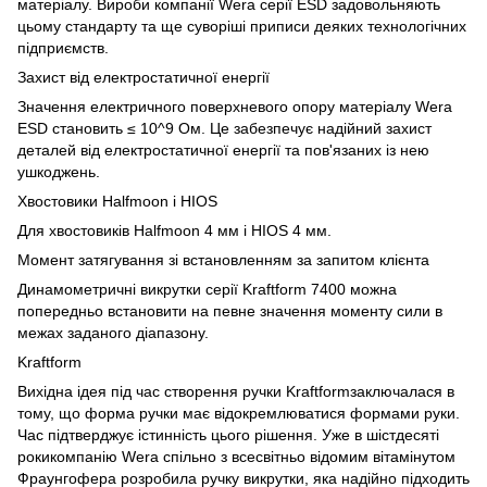
матеріалу. Вироби компанії Wera серії ESD задовольняють
цьому стандарту та ще суворіші приписи деяких технологічних
підприємств.
Захист від електростатичної енергії
Значення електричного поверхневого опору матеріалу Wera
ESD становить ≤ 10^9 Ом. Це забезпечує надійний захист
деталей від електростатичної енергії та пов'язаних із нею
ушкоджень.
Хвостовики Halfmoon і HIOS
Для хвостовиків Halfmoon 4 мм і HIOS 4 мм.
Момент затягування зі встановленням за запитом клієнта
Динамометричні викрутки серії Kraftform 7400 можна
попередньо встановити на певне значення моменту сили в
межах заданого діапазону.
Kraftform
Вихідна ідея під час створення ручки Kraftformзаключалася в
тому, що форма ручки має відокремлюватися формами руки.
Час підтверджує істинність цього рішення. Уже в шістдесяті
рокикомпанію Wera спільно з всесвітньо відомим вітамінутом
Фраунгофера розробила ручку викрутки, яка надійно підходить