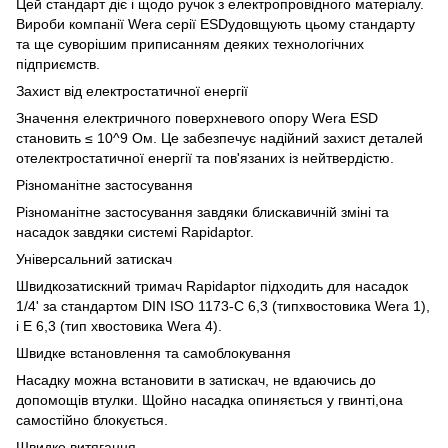
Цей стандарт діє і щодо ручок з електропровідного матеріалу.
Вироби компанії Wera серії ESDудовщують цьому стандарту
та ще суворішим приписанням деяких технологічних
підприємств.
Захист від електростатичної енергії
Значення електричного поверхневого опору Wera ESD
становить ≤ 10^9 Ом. Це забезпечує надійний захист деталей
отелектростатичної енергії та пов'язаних із нейтвердістю.
Різноманітне застосування
Різноманітне застосування завдяки блискавичній зміні та
насадок завдяки системі Rapidaptor.
Універсальний затискач
Швидкозатискний тримач Rapidaptor підходить для насадок
1/4' за стандартом DIN ISO 1173-C 6,3 (типхвостовика Wera 1),
і E 6,3 (тип хвостовика Wera 4).
Швидке встановлення та самоблокування
Насадку можна встановити в затискач, не вдаючись до
допомощів втулки. Щойно насадка опиняється у гвинті,она
самостійно блокується.
Швидке витягання