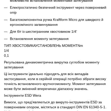
можливістю встановлення моментами затягування
Електростатично безпечний інструмент через поверхневий
опір
Багатокомпонентна ручка Kraftform Micro для швидкого й
ергономічного загвинчування
Для біт із шестигранним хвостовиком 1/4'
Встановлення моменту затягування
ТИП ХВОСТОВИКАУСТАНОВЛЕНЬ МОМЕНТNm
1/4
0,1
Регульована динамометрична викрутка суглобом моменту
затягування
Ці інструменти ідеально підходять для всіх випадків
застосування, коли в серійній операції потрібно зібрати високу
точність встановленого крутногомоменту. Момент затягування
може бути змінений вперечинах діапазону значень.
Інструменти ESD Wera
Вимоги, що пред'являються до викруто-інструментів ESD за
поверхневим опором, містяться в стандарті DIN EN 61340-5-1.