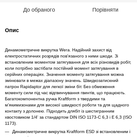
До обраного
Порівняти
Опис
Динамометричне викрутка Wera. Надійний захист від
електростатичних розрядів пов'язаного з ними шкоди. Зі
встановленим моментом затягування для всіх різновидів робіт,
коли потрібно застібати постійний момент затягування в
серійних операціях. Значення моменту затягування можна
змінювати в межах діапазону значень. Швидкозатискний
патрон Rapidaptor для легкої зміни біт. Без обмеження
моменту сили під час відгвинчування гвинтів, що працюють.
Багатокомпонентна ручка Kraftform з твердими та
м'якимизонами для високої швидкості роботи та для щадного
контакту з долонею. Підходить длябіт із шестигранним
хвостовиком 1/4' за стандартом DIN ISO 1173-C 6,3 і E 6,3 (ISO
1173).
Динамометричне викрутка Kraftform ESD зі встановленим і