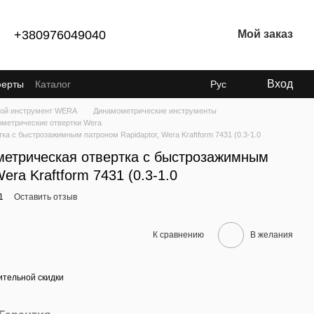
+380976049040
Мой заказ
Вход
ферты
Каталог
Рус
ой инструмент WERA
Динамометрические инструменты
метрические отвертки Wera
а с быстрозажимным патроном Rapidaptor, Wera Kraftform 7431 (0.3-1.0
етрическая отвертка с быстрозажимным
era Kraftform 7431 (0.3-1.0
1
Оставить отзыв
К сравнению
В желания
тельной скидки