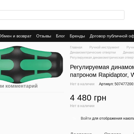
Обмен и возврат
Отзывы
Блог
Бренды
Договор публичной о
Главная
Ручной инструмент
Ручн
Динамометрические отвертки
Динамо
Регулируемая динамометрическая отвертк
Регулируемая динамом
патроном Rapidaptor, W
Нет в наличии
Артикул: 507477200
ли комментарий
4 480 грн
Нет в наличии
Войти
для отображения накопи
%