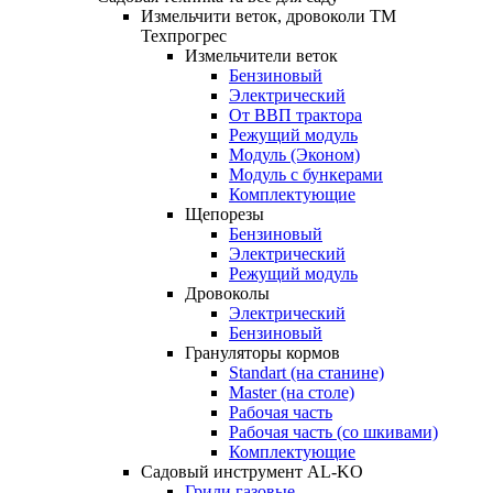
Измельчити веток, дровоколи ТМ
Техпрогрес
Измельчители веток
Бензиновый
Электрический
От ВВП трактора
Режущий модуль
Модуль (Эконом)
Модуль с бункерами
Комплектующие
Щепорезы
Бензиновый
Электрический
Режущий модуль
Дровоколы
Электрический
Бензиновый
Грануляторы кормов
Standart (на станине)
Master (на столе)
Рабочая часть
Рабочая часть (со шкивами)
Комплектующие
Садовый инструмент AL-KO
Грили газовые