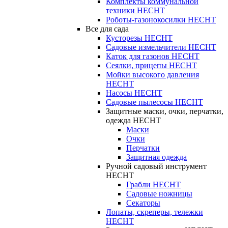
Комплекты коммунальной
техники HECHT
Роботы-газонокосилки HECHT
Все для сада
Кусторезы HECHT
Садовые измельчители HECHT
Каток для газонов HECHT
Сеялки, прицепы HECHT
Мойки высокого давления
HECHT
Насосы HECHT
Садовые пылесосы HECHT
Защитные маски, очки, перчатки,
одежда HECHT
Маски
Очки
Перчатки
Защитная одежда
Ручной садовый инструмент
HECHT
Грабли HECHT
Садовые ножницы
Секаторы
Лопаты, скреперы, тележки
HECHT