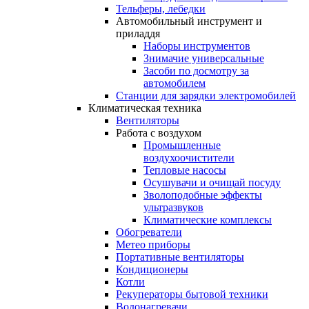
Тельферы, лебедки
Автомобильный инструмент и
приладдя
Наборы инструментов
Знимачие универсальные
Засоби по досмотру за
автомобилем
Станции для зарядки электромобилей
Климатическая техника
Вентиляторы
Работа с воздухом
Промышленные
воздухоочистители
Тепловые насосы
Осушувачи и очищай посуду
Зволоподобные эффекты
ультразвуков
Климатические комплексы
Обогреватели
Метео приборы
Портативные вентиляторы
Кондиционеры
Котли
Рекуператоры бытовой техники
Водонагревачи