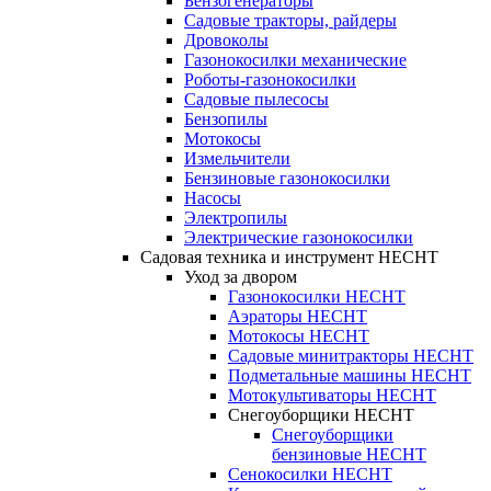
Бензогенераторы
Садовые тракторы, райдеры
Дровоколы
Газонокосилки механические
Роботы-газонокосилки
Садовые пылесосы
Бензопилы
Мотокосы
Измельчители
Бензиновые газонокосилки
Насосы
Электропилы
Электрические газонокосилки
Садовая техника и инструмент HECHT
Уход за двором
Газонокосилки HECHT
Аэраторы HECHT
Мотокосы HECHT
Садовые минитракторы HECHT
Подметальные машины HECHT
Мотокультиваторы HECHT
Снегоуборщики HECHT
Снегоуборщики
бензиновые HECHT
Сенокосилки HECHT