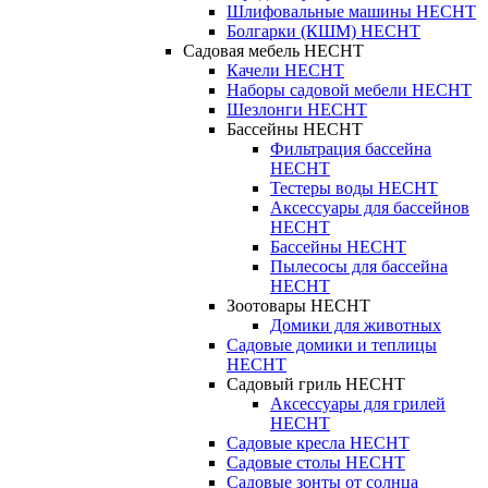
Шлифовальные машины HECHT
Болгарки (КШМ) HECHT
Садовая мебель HECHT
Качели HECHT
Наборы садовой мебели HECHT
Шезлонги HECHT
Бассейны HECHT
Фильтрация бассейна
HECHT
Тестеры воды HECHT
Аксессуары для бассейнов
HECHT
Бассейны HECHT
Пылесосы для бассейна
HECHT
Зоотовары HECHT
Домики для животных
Садовые домики и теплицы
HECHT
Садовый гриль HECHT
Аксессуары для грилей
HECHT
Садовые кресла HECHT
Садовые столы HECHT
Садовые зонты от солнца