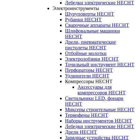
Лебедки электрические HECHT
Электроинструменты
Шуруповерты HECHT
Рубанки HECHT
Сварочные аппараты HECHT
Шлифовальные машинки
HECHT
Дрели, пневматические
пистолеты HECHT
Отбойные молотки
Электролобзики HECHT
Точильный инструмент HECHT
Перфораторы HECHT
Удлинители HECHT
Компрессоры HECHT
Аксессуары для
компрессоров HECHT
Светильники LED, фонари
HECHT
Миксеры строительные HECHT
Термофены HECHT
Наборы инструментов HECHT
Лебедки электрические HECHT
Дрели HECHT
Зарядные устройства HECHT