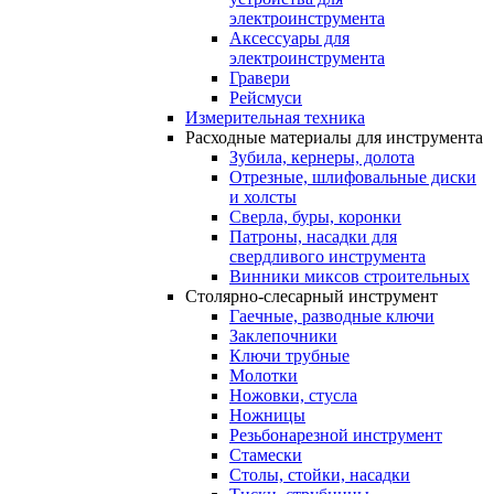
электроинструмента
Аксессуары для
электроинструмента
Гравери
Рейсмуси
Измерительная техника
Расходные материалы для инструмента
Зубила, кернеры, долота
Отрезные, шлифовальные диски
и холсты
Сверла, буры, коронки
Патроны, насадки для
свердливого инструмента
Винники миксов строительных
Столярно-слесарный инструмент
Гаечные, разводные ключи
Заклепочники
Ключи трубные
Молотки
Ножовки, стусла
Ножницы
Резьбонарезной инструмент
Стамески
Столы, стойки, насадки