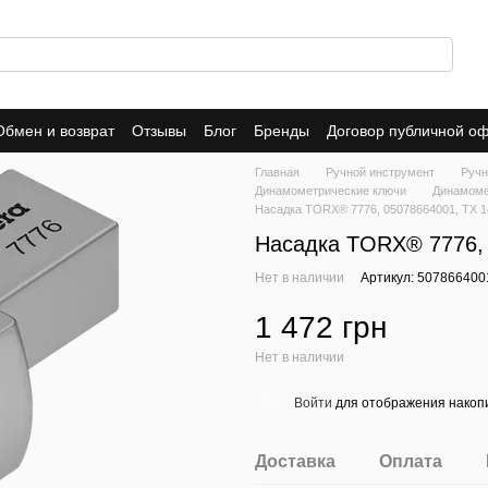
Обмен и возврат
Отзывы
Блог
Бренды
Договор публичной о
Главная
Ручной инструмент
Ручн
Динамометрические ключи
Динамоме
Насадка TORX® 7776, 05078664001, TX 1
Насадка TORX® 7776, 
Нет в наличии
Артикул: 507866400
1 472 грн
Нет в наличии
Войти
для отображения накопи
%
Доставка
Оплата