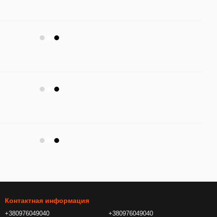
Контактная информация
+380976049040
+380976049040