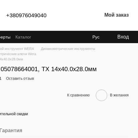
+380976049040
Мой заказ
Вход
ферты
Каталог
Рус
ой инструмент WERA
Динамометрические инструменты
трические ключи Wera
4x40.0x28.0мм
05078664001, TX 14x40.0x28.0мм
1
Оставить отзыв
К сравнению
В желания
тельной скидки
Гарантия