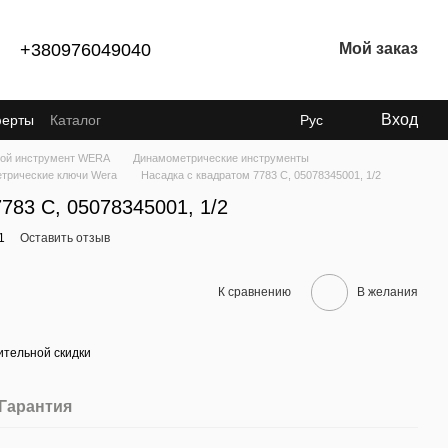
+380976049040
Мой заказ
Вход
ферты
Каталог
Рус
ой инструмент WERA
Динамометрические инструменты
трические ключи Wera
Насадка с квадратом 7783 C, 05078345001, 1/2
783 C, 05078345001, 1/2
1
Оставить отзыв
К сравнению
В желания
тельной скидки
Гарантия