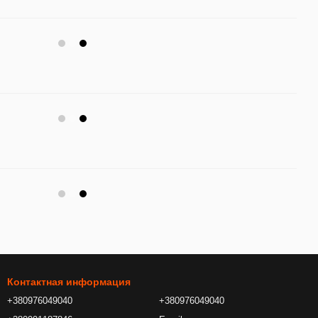
Контактная информация
+380976049040
+380976049040