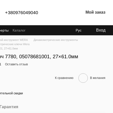
+380976049040
Мой заказ
Вход
ферты
Каталог
Рус
ой инструмент WERA
Динамометрические инструменты
трические ключи Wera
01, 27×61.0мм
ч 7780, 05078681001, 27×61.0мм
1
Оставить отзыв
К сравнению
В желания
тельной скидки
Гарантия