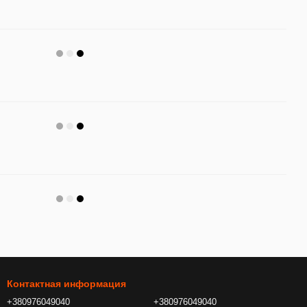
Контактная информация
+380976049040
+380976049040