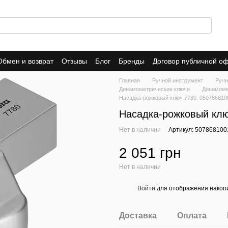
Обмен и возврат
Отзывы
Блог
Бренды
Договор публичной о
Главная
Ручной инструмент
Ручн
Динамометрические ключи
Динамоме
Насадка-рожковый ключ 7780, 050786810
Насадка-рожковый клю
Нет в наличии
Артикул: 507868100
2 051 грн
Нет в наличии
Войти
для отображения накопи
%
Доставка
Оплата