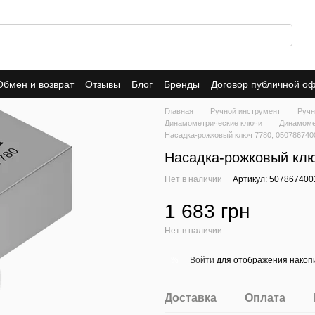
Обмен и возврат
Отзывы
Блог
Бренды
Договор публичной о
Главная
Ручной инструмент
Ручн
Динамометрические ключи
Динамоме
Насадка-рожковый ключ 7780, 050786740
Насадка-рожковый клю
Нет в наличии
Артикул: 507867400
1 683 грн
Нет в наличии
Войти
для отображения накопи
%
Доставка
Оплата