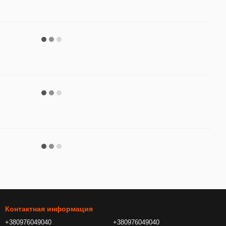
Контактная информация
+380976049040
+380976049040