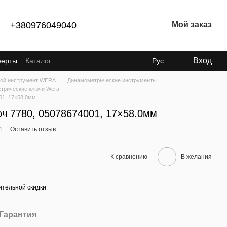
+380976049040
Мой заказ
Вход
ферты
Каталог
Рус
ой инструмент WERA
Динамометрические инструменты
трические ключи Wera
01, 17×58.0мм
ч 7780, 05078674001, 17×58.0мм
1
Оставить отзыв
К сравнению
В желания
тельной скидки
Гарантия