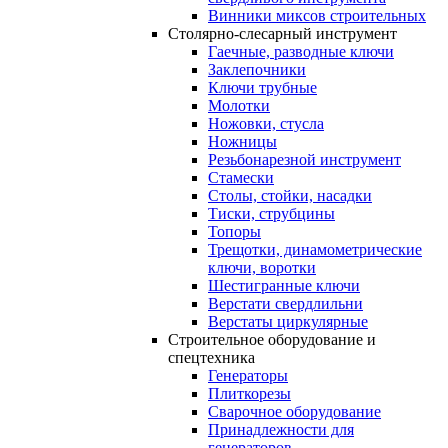
Винники миксов строительных
Столярно-слесарный инструмент
Гаечные, разводные ключи
Заклепочники
Ключи трубные
Молотки
Ножовки, стусла
Ножницы
Резьбонарезной инструмент
Стамески
Столы, стойки, насадки
Тиски, струбцины
Топоры
Трещотки, динамометрические
ключи, воротки
Шестигранные ключи
Верстати свердлильни
Верстаты циркулярные
Строительное оборудование и
спецтехника
Генераторы
Плиткорезы
Сварочное оборудование
Принадлежности для
генераторов