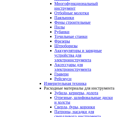
Многофункциональный
инструмент
Отбойные молотки
Паяльники
Фены строительные
Пилы
Рубанки
Точильные станки
Фрезеры
Штроборизы
Аккумуляторы и зарядные
устройства для
электроинструмента
Аксессуары для
электроинструмента
Гравери
Рейсмуси
Измерительная техника
Расходные материалы для инструмента
Зубила, кернеры, долота
Отрезные, шлифовальные диски
и холсты
Сверла, буры, коронки
Патроны, насадки для
свердливого инструмента