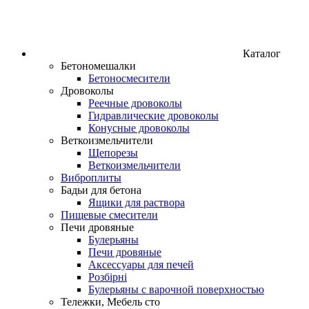
Каталог
Бетономешалки
Бетоносмесители
Дровоколы
Реечные дровоколы
Гидравлические дровоколы
Конусные дровоколы
Веткоизмельчители
Щепорезы
Веткоизмельчители
Виброплиты
Бадьи для бетона
Ящики для раствора
Пищевые смесители
Печи дровяные
Булерьяны
Печи дровяные
Аксессуары для печей
Розбірні
Булерьяны с варочной поверхностью
Тележки, Мебель сто