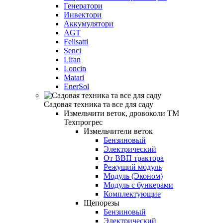
Генератори
Инвектори
Аккумулятори
AGT
Felisatti
Senci
Lifan
Loncin
Matari
EnerSol
Садовая техника та все для саду
Измельчити веток, дровоколи ТМ
Техпрогрес
Измельчители веток
Бензиновый
Электрический
От ВВП трактора
Режущий модуль
Модуль (Эконом)
Модуль с бункерами
Комплектующие
Щепорезы
Бензиновый
Электрический