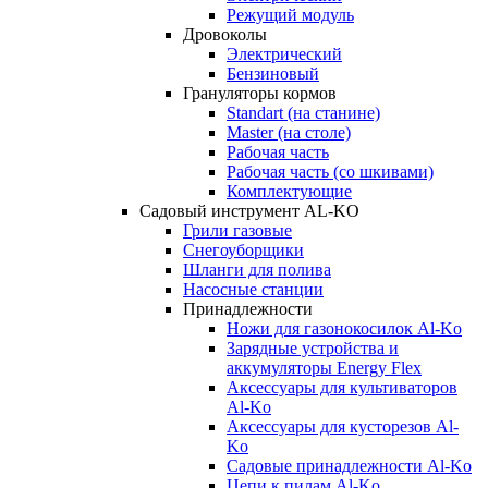
Режущий модуль
Дровоколы
Электрический
Бензиновый
Грануляторы кормов
Standart (на станине)
Master (на столе)
Рабочая часть
Рабочая часть (со шкивами)
Комплектующие
Садовый инструмент AL-KO
Грили газовые
Снегоуборщики
Шланги для полива
Насосные станции
Принадлежности
Ножи для газонокосилок Al-Ko
Зарядные устройства и
аккумуляторы Energy Flex
Аксессуары для культиваторов
Al-Ko
Аксессуары для кусторезов Al-
Ko
Садовые принадлежности Al-Ko
Цепи к пилам Al-Ko