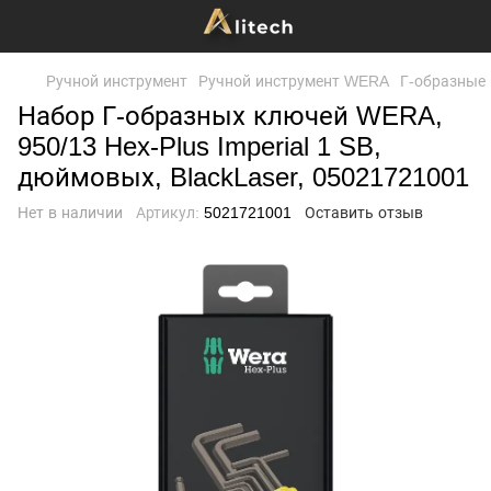
Ручной инструмент
Ручной инструмент WERA
Г-образные
Набор Г-образных ключей WERA,
950/13 Hex-Plus Imperial 1 SB,
дюймовых, BlackLaser, 05021721001
Нет в наличии
Артикул:
5021721001
Оставить отзыв