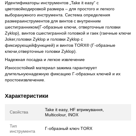
Идентификаторы инструментов „Take it easy“ с
цветовойкодировкой размера – для простого и легкого
выборанужного инструмента. Система определения
размераинструментов для винтов с внутренним
шестигранником(Г-образные ключи, отверточные головки
Zyklop), винтов сшестигранной головкой и гаек (гаечные ключи
Joker,головки Zyklop и головки Zyklop с
фиксирующейфункцией) и винтов TORX® (Г-образные
ключи,отверточные головки Zyklop).
Надежная посадка и легкое извлечение
Износостойкий материал зажима гарантирует
длительнуюнадежную фиксацию Г-образных ключей и их
простоеизвлечение.
Характеристики
Take it easy, HF втримування,
Свойства
Multicolour, INOX
Тип
Г-образный ключ TORX
инструмента