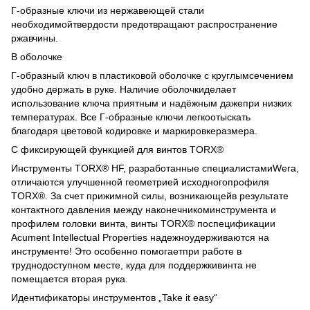
Г-образные ключи из нержавеющей стали
необходимойтвердости предотвращают распространение
ржавчины.
B оболочке
Г-образный ключ в пластиковой оболочке с круглымсечением
удобно держать в руке. Наличие оболочкиделает
использование ключа приятным и надёжным дажепри низких
температурах. Все Г-образные ключи легкоотыскать
благодаря цветовой кодировке и маркировкеразмера.
С фиксирующей функцией для винтов TORX®
Инструменты TORX® HF, разработанные специалистамиWera,
отличаются улучшенной геометрией исходногопрофиля
TORX®. За счет прижимной силы, возникающейв результате
контактного давления между наконечникоминструмента и
профилем головки винта, винты TORX® поспецификации
Acument Intellectual Properties надежноудерживаются на
инструменте! Это особенно помогаетпри работе в
труднодоступном месте, куда для поддержкивинта не
помещается вторая рука.
Идентификаторы инструментов „Take it easy“