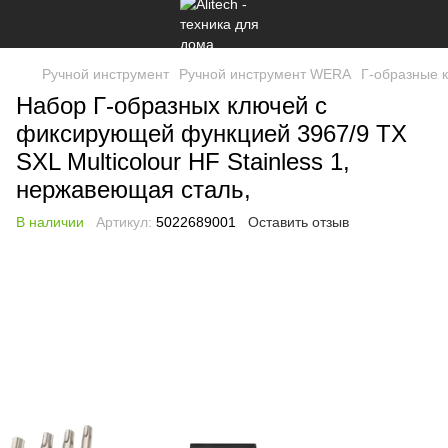
Ручной инструмент
Ручной инструмент WERA
Г-образные 
Набор Г-образных ключей с
фиксирующей функцией 3967/9 TX
SXL Multicolour HF Stainless 1,
нержавеющая сталь,
В наличии
Артикул:
5022689001
Оставить отзыв