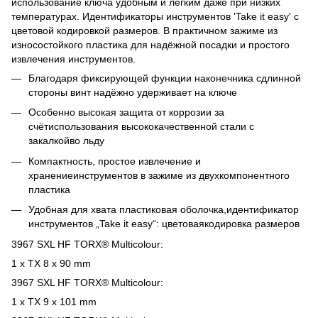
использование ключа удобным и лёгким даже при низких
температурах. Идентификаторы инструментов 'Take it easy' с
цветовой кодировкой размеров. В практичном зажиме из
износостойкого пластика для надёжной посадки и простого
извлечения инструментов.
Благодаря фиксирующей функции наконечника сдлинной
стороны винт надёжно удерживает на ключе
Особенно высокая защита от коррозии за
счётиспользования высококачественной стали с
закалкойво льду
Компактность, простое извлечение и
хранениеинструментов в зажиме из двухкомпонентного
пластика
Удобная для хвата пластиковая оболочка,идентификатор
инструментов „Take it easy“: цветоваякодировка размеров
3967 SXL HF TORX® Multicolour:
1 x TX 8 x 90 mm
3967 SXL HF TORX® Multicolour:
1 x TX 9 x 101 mm