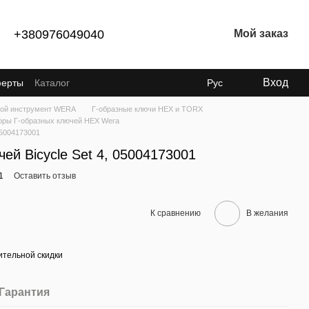
+380976049040
Мой заказ
Вход
ферты
Каталог
Рус
ой инструмент WERA
Г-образные ключи HEX и TORX
оры Г-образных ключей HEX Wera
05004173001
ей Bicycle Set 4, 05004173001
1
Оставить отзыв
К сравнению
В желания
тельной скидки
Гарантия