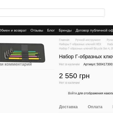
Обмен и возврат
Отзывы
Блог
Бренды
Договор публичной о
Главная
Ручной инструмент
Ручн
Наборы Г-образных ключей HEX
Наб
Набор Г-образных ключей Bicycle Set 4, 
Набор Г-образных ключ
ли комментарий
Нет в наличии
Артикул: 500417300
2 550 грн
Нет в наличии
Войти
для отображения накопи
%
Доставка
Оплата