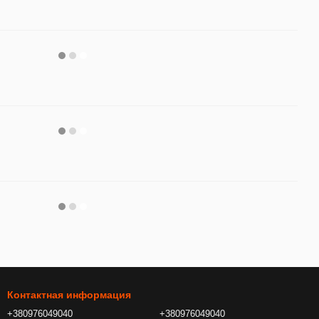
Контактная информация
+380976049040
+380976049040