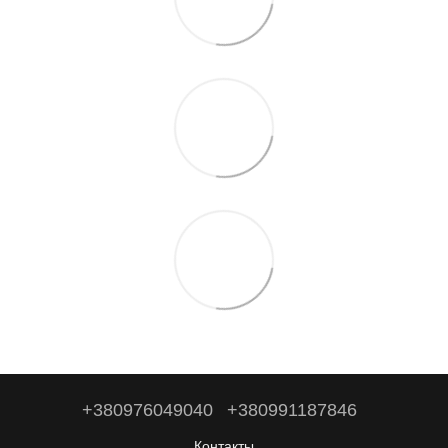
+380976049040
+380991187846
Контакты