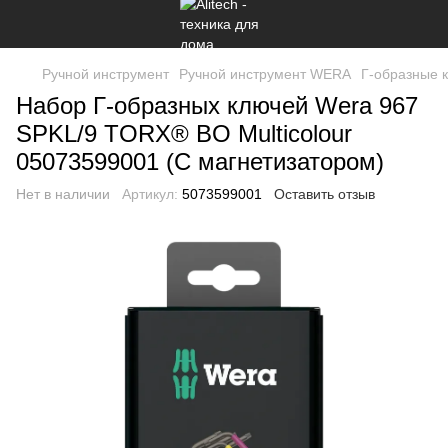
Ручной инструмент
Ручной инструмент WERA
Г-образные 
Набор Г-образных ключей Wera 967
SPKL/9 TORX® BO Multicolour
05073599001 (С магнетизатором)
Нет в наличии
Артикул:
5073599001
Оставить отзыв