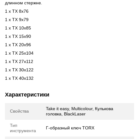
длинном стержне.
1 x TX 8x76
1 x TX 9x79
1 x TX 10x85
1 x TX 15x90
1 x TX 20x96
1 x TX 25x104
1 x TX 27x112
1 x TX 30x122
1 x TX 40x132
Характеристики
Take it easy, Multicolour, Кулькова
Свойства
головка, BlackLaser
Тип
Г-образный ключ TORX
инструмента