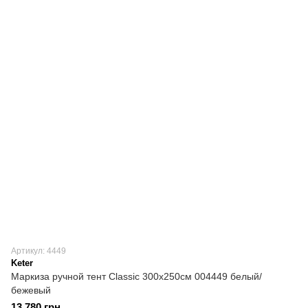
Артикул: 4449
Keter
Маркиза ручной тент Classiс 300х250см 004449 белый/
бежевый
13 780 грн