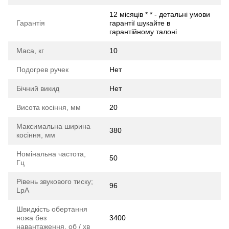
12 місяців * * - детальні умови
Гарантія
гарантії шукайте в
гарантійному талоні
Маса, кг
10
Подогрев ручек
Нет
Бічний викид
Нет
Висота косіння, мм
20
Максимальна ширина
380
косіння, мм
Номінальна частота,
50
Гц
Рівень звукового тиску;
96
LpA
Швидкість обертання
ножа без
3400
навантаження, об / хв