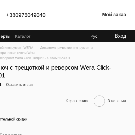
+380976049040
Мой заказ
Вход
ферты
Каталог
Рус
ой инструмент WERA
Динамометрические инструменты
трические ключи Wera
еверсом Wera Click-Torque C 4, 05075623001
юч с трещоткой и реверсом Wera Click-
01
1
Оставить отзыв
К сравнению
В желания
тельной скидки