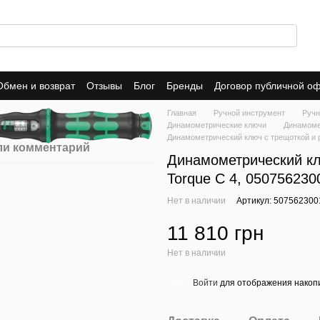
Обмен и возврат
Отзывы
Блог
Бренды
Договор публичной о
Главная
Ручной инструмент
Ручн
Динамометрические ключи
Динамоме
Динамометрический ключ с трещоткой и р
ли комментарий
Динамометрический кл
Torque C 4, 050756230
Нет в наличии
Артикул: 507562300
11 810 грн
Нет в наличии
Войти
для отображения накопи
%