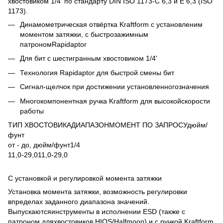
хвостовиком 1/4' по стандарту DIN ISO 1173-C 6,3 и E 6,3 (ISO
1173).
Динамометрическая отвёртка Kraftform с установленим
моментом затяжки, с быстрозажимным
патрономRapidaptor
Для бит с шестигранным хвостовиком 1/4'
Технология Rapidaptor для быстрой смены бит
Сигнал-щелчок при достижении установленногозначения
Многокомпонентная ручка Kraftform для высокойскорости
работы
ТИП ХВОСТОВИКАДИАПАЗОНМОМЕНТ ПО ЗАПРОСУдюйм/
фунт
от - до, дюйм/фунт1/4
11,0-29,011,0-29,0
С установкой и регулировкой момента затяжки
Установка момента затяжки, возможность регулировки
впределах заданного диапазона значений.
Выпускаютсяинструменты в исполнении ESD (также с
патроном дляхвостовиков HIOS/Halfmoon) и с ручкой Kraftform