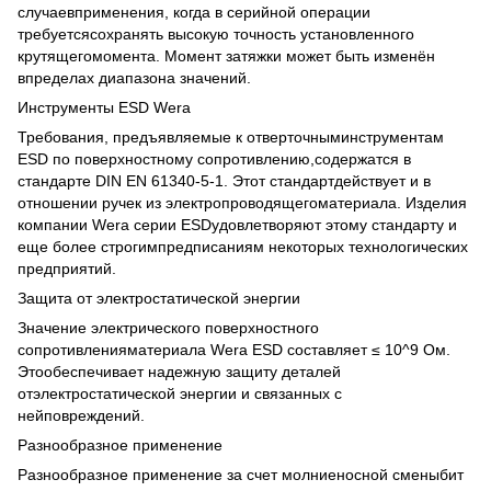
случаевприменения, когда в серийной операции
требуетсясохранять высокую точность установленного
крутящегомомента. Момент затяжки может быть изменён
впределах диапазона значений.
Инструменты ESD Wera
Требования, предъявляемые к отверточныминструментам
ESD по поверхностному сопротивлению,содержатся в
стандарте DIN EN 61340-5-1. Этот стандартдействует и в
отношении ручек из электропроводящегоматериала. Изделия
компании Wera серии ESDудовлетворяют этому стандарту и
еще более строгимпредписаниям некоторых технологических
предприятий.
Защита от электростатической энергии
Значение электрического поверхностного
сопротивленияматериала Wera ESD составляет ≤ 10^9 Ом.
Этообеспечивает надежную защиту деталей
отэлектростатической энергии и связанных с
нейповреждений.
Разнообразное применение
Разнообразное применение за счет молниеносной сменыбит