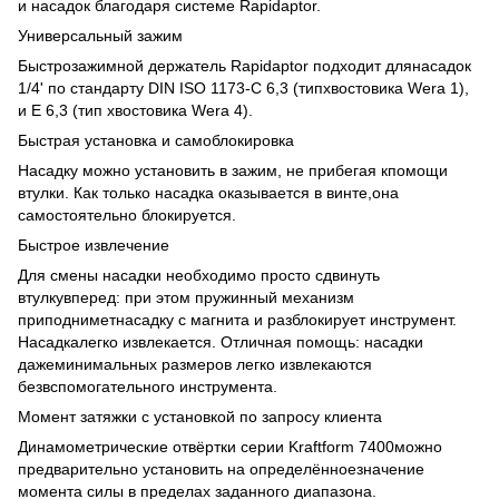
и насадок благодаря системе Rapidaptor.
Универсальный зажим
Быстрозажимной держатель Rapidaptor подходит длянасадок
1/4' по стандарту DIN ISO 1173-C 6,3 (типхвостовика Wera 1),
и E 6,3 (тип хвостовика Wera 4).
Быстрая установка и самоблокировка
Насадку можно установить в зажим, не прибегая кпомощи
втулки. Как только насадка оказывается в винте,она
самостоятельно блокируется.
Быстрое извлечение
Для смены насадки необходимо просто сдвинуть
втулкувперед: при этом пружинный механизм
приподниметнасадку с магнита и разблокирует инструмент.
Насадкалегко извлекается. Отличная помощь: насадки
дажеминимальных размеров легко извлекаются
безвспомогательного инструмента.
Момент затяжки с установкой по запросу клиента
Динамометрические отвёртки серии Kraftform 7400можно
предварительно установить на определённоезначение
момента силы в пределах заданного диапазона.