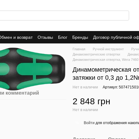
Обмен и возврат
Отзывы
Блог
Бренды
Договор публичной о
Главная
Ручной инструмент
Ручн
Динамометрические отвертки
Динамо
Динамометрическая отвертка, Wera 7460 K
Динамометрическая отв
затяжки от 0,3 до 1,2N
Нет в наличии
Артикул: 507471501
ли комментарий
2 848 грн
Нет в наличии
Войти
для отображения накопи
%