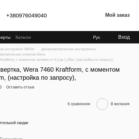
+380976049040
Мой заказ
Вход
ферты
Каталог
Рус
ой инструмент WERA
Динамометрические инструменты
метрические отвертки Wera
raftform, с моментом затяжки от 0,3 до 1,2Nm, (настройка по запросу),
ертка, Wera 7460 Kraftform, с моментом
m, (настройка по запросу),
0
Оставить отзыв
К сравнению
В желания
тельной скидки