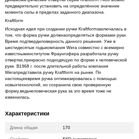
предварительно установить на определённое значение
момента силы в пределах заданного диапазона.
Kraftform
Исходная идея при создании ручки Kraftformзаключалась в
том, что форма ручки должнаопределяться формами руки.
Время подтвердиловерность данного решения. Уже в
шестидесятые годыкомпания Wera совместно с всемирно
известныминститутом Фраунгофера разработала ручку
отвертки,прекрасно подходящую по форме к человеческой
руке. В1968 г. после длительной работы компания
Weraпредставила ручку Kraftform на рынке. По
настоящеевремя ручка оптимизировалась с помощью
новыхтехнологий, но сохранила свою проверенную
форму,ведьчеловеческая рука за это время тоже не
изменилась.
Характеристики
Длина общая
170
Свойства
ESD антистатика