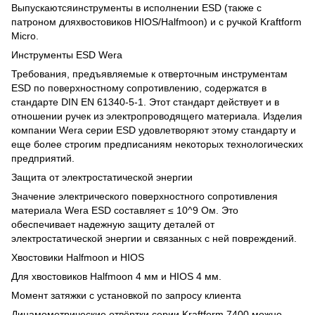
Выпускаютсяинструменты в исполнении ESD (также с
патроном дляхвостовиков HIOS/Halfmoon) и с ручкой Kraftform
Micro.
Инструменты ESD Wera
Требования, предъявляемые к отверточным инструментам
ESD по поверхностному сопротивлению, содержатся в
стандарте DIN EN 61340-5-1. Этот стандарт действует и в
отношении ручек из электропроводящего материала. Изделия
компании Wera серии ESD удовлетворяют этому стандарту и
еще более строгим предписаниям некоторых технологических
предприятий.
Защита от электростатической энергии
Значение электрического поверхностного сопротивления
материала Wera ESD составляет ≤ 10^9 Ом. Это
обеспечивает надежную защиту деталей от
электростатической энергии и связанных с ней повреждений.
Хвостовики Halfmoon и HIOS
Для хвостовиков Halfmoon 4 мм и HIOS 4 мм.
Момент затяжки с установкой по запросу клиента
Динамометрические отвёртки серии Kraftform 7400 можно