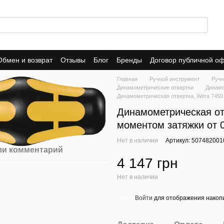
Обмен и возврат
Отзывы
Блог
Бренды
Договор публичной о
Главная
Ручной инструмент
Ручн
Динамометрические отвертки
Динамо
Динамометрическая отвертка, Wera 7450 E
Динамометрическая отв
моментом затяжки от 0
Нет в наличии
Артикул: 507482001
ли комментарий
4 147 грн
Нет в наличии
Войти
для отображения накопи
%