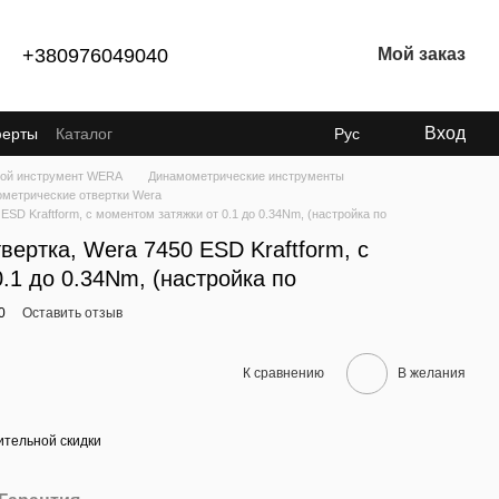
+380976049040
Мой заказ
Вход
ферты
Каталог
Рус
ой инструмент WERA
Динамометрические инструменты
метрические отвертки Wera
SD Kraftform, с моментом затяжки от 0.1 до 0.34Nm, (настройка по
ертка, Wera 7450 ESD Kraftform, с
.1 до 0.34Nm, (настройка по
0
Оставить отзыв
К сравнению
В желания
тельной скидки