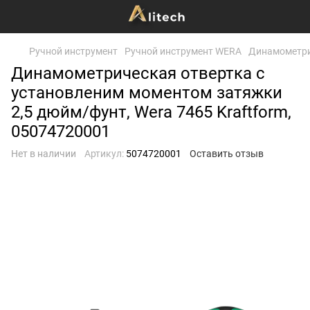
Ручной инструмент
Ручной инструмент WERA
Динамометри
Динамометрическая отвертка с
установленим моментом затяжки
2,5 дюйм/фунт, Wera 7465 Kraftform,
05074720001
Нет в наличии
Артикул:
5074720001
Оставить отзыв