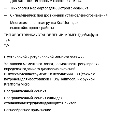
Для бит с шестигранным хвостовиком 1/4'
Технология Rapidaptor для быстрой смены бит
Сигнал-щелчок при достижении установленногозначения
Многокомпонентная ручка Kraftform для
высокойскорости работы
ТИП ХВОСТОВИКАУСТАНОВЛЕНИЙ МОМЕНТдюйм/фунт
1/4
2,5
С установкой и регулировкой момента затяжки
Установка момента затяжки, возможность регулировки
впределах заданного диапазона значений.
Выпускаютсяинструменты в исполнении ESD (также с
патроном дляхвостовиков HIOS/Halfmoon) и с ручкой
Kraftform Micro.
Неограниченный момент
Неограниченный момент силы для
отвинчиваниятрудноподдающихся винтов.
Разнообразное применение