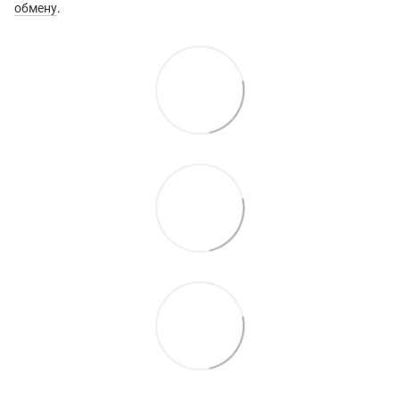
обмену
.