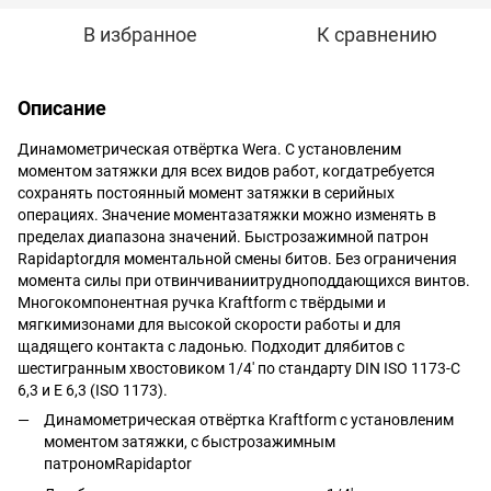
В избранное
К сравнению
Описание
Динамометрическая отвёртка Wera. С установленим
моментом затяжки для всех видов работ, когдатребуется
сохранять постоянный момент затяжки в серийных
операциях. Значение моментазатяжки можно изменять в
пределах диапазона значений. Быстрозажимной патрон
Rapidaptorдля моментальной смены битов. Без ограничения
момента силы при отвинчиваниитрудноподдающихся винтов.
Многокомпонентная ручка Kraftform с твёрдыми и
мягкимизонами для высокой скорости работы и для
щадящего контакта с ладонью. Подходит длябитов с
шестигранным хвостовиком 1/4' по стандарту DIN ISO 1173-C
6,3 и E 6,3 (ISO 1173).
Динамометрическая отвёртка Kraftform с установленим
моментом затяжки, с быстрозажимным
патрономRapidaptor