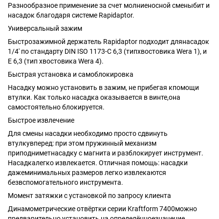
Разнообразное применение за счет молниеносной сменыбит и
насадок благодаря системе Rapidaptor.
Универсальный зажим
Быстрозажимной держатель Rapidaptor подходит длянасадок
1/4' по стандарту DIN ISO 1173-C 6,3 (типхвостовика Wera 1), и
E 6,3 (тип хвостовика Wera 4).
Быстрая установка и самоблокировка
Насадку можно установить в зажим, не прибегая кпомощи
втулки. Как только насадка оказывается в винте,она
самостоятельно блокируется.
Быстрое извлечение
Для смены насадки необходимо просто сдвинуть
втулкувперед: при этом пружинный механизм
приподниметнасадку с магнита и разблокирует инструмент.
Насадкалегко извлекается. Отличная помощь: насадки
дажеминимальных размеров легко извлекаются
безвспомогательного инструмента.
Момент затяжки с установкой по запросу клиента
Динамометрические отвёртки серии Kraftform 7400можно
предварительно установить на определённоезначение