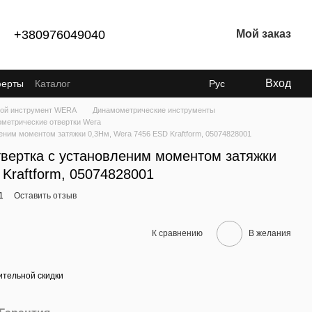
+380976049040
Мой заказ
Вход
ферты
Каталог
Рус
ой инструмент WERA
Динамометрические инструменты
метрические отвертки Wera
еним моментом затяжки 0,3Нм, Wera 7456 ESD Kraftform, 05074828001
вертка с установленим моментом затяжки
Kraftform, 05074828001
1
Оставить отзыв
К сравнению
В желания
тельной скидки