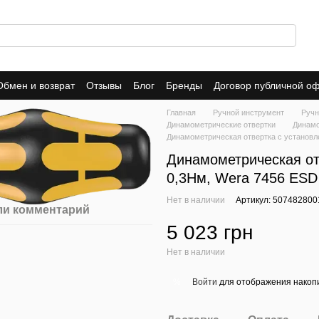
Обмен и возврат
Отзывы
Блог
Бренды
Договор публичной о
Главная
Ручной инструмент
Ручн
Динамометрические отвертки
Динамо
Динамометрическая отвертка с установл
Динамометрическая от
0,3Нм, Wera 7456 ESD 
Нет в наличии
Артикул: 507482800
ли комментарий
5 023 грн
Нет в наличии
Войти
для отображения накопи
%