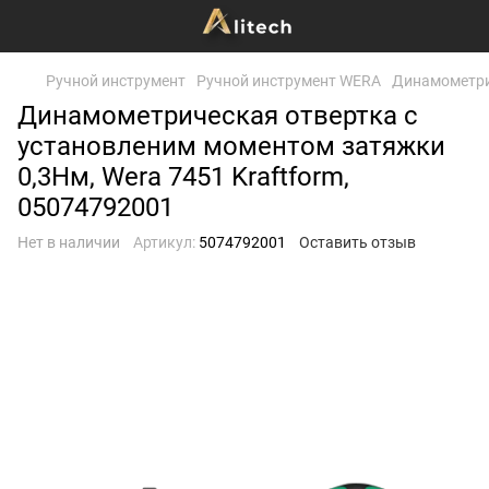
Ручной инструмент
Ручной инструмент WERA
Динамометри
Динамометрическая отвертка с
установленим моментом затяжки
0,3Нм, Wera 7451 Kraftform,
05074792001
Нет в наличии
Артикул:
5074792001
Оставить отзыв