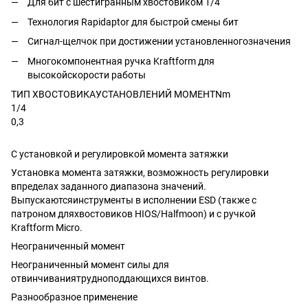
Для бит с шестигранным хвостовиком 1/4'
Технология Rapidaptor для быстрой смены бит
Сигнал-щелчок при достижении установленногозначения
Многокомпонентная ручка Kraftform для
высокойскорости работы
ТИП ХВОСТОВИКАУСТАНОВЛЕНИЙ МОМЕНТNm
1/4
0,3
С установкой и регулировкой момента затяжки
Установка момента затяжки, возможность регулировки
впределах заданного диапазона значений.
Выпускаютсяинструменты в исполнении ESD (также с
патроном дляхвостовиков HIOS/Halfmoon) и с ручкой
Kraftform Micro.
Неограниченный момент
Неограниченный момент силы для
отвинчиваниятрудноподдающихся винтов.
Разнообразное применение