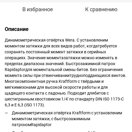
В избранное
К сравнению
Описание
Динамометрическая отвёртка Wera. С установленим
моментом затяжки для всех видов работ, когдатребуется
сохранять постоянный момент затяжки в серийных
операциях. Значение моментазатяжки можно изменять в
пределах диапазона значений. Быстрозажимной патрон
Rapidaptorдля моментальной смены битов. Без ограничения
момента силы при отвинчиваниитрудноподдающихся винтов.
Многокомпонентная ручка Kraftform с твёрдыми и
мягкимизонами для высокой скорости работы и для
щадящего контакта с ладонью. Подходит длябитов с
шестигранным хвостовиком 1/4' по стандарту DIN ISO 1173-C
6,3 и E 6,3 (ISO 1173).
Динамометрическая отвёртка Kraftform с установленим
моментом затяжки, с быстрозажимным
патрономRapidaptor