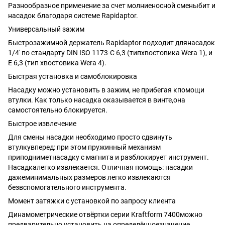
Разнообразное применение за счет молниеносной сменыбит и
насадок благодаря системе Rapidaptor.
Универсальный зажим
Быстрозажимной держатель Rapidaptor подходит длянасадок
1/4' по стандарту DIN ISO 1173-C 6,3 (типхвостовика Wera 1), и
E 6,3 (тип хвостовика Wera 4).
Быстрая установка и самоблокировка
Насадку можно установить в зажим, не прибегая кпомощи
втулки. Как только насадка оказывается в винте,она
самостоятельно блокируется.
Быстрое извлечение
Для смены насадки необходимо просто сдвинуть
втулкувперед: при этом пружинный механизм
приподниметнасадку с магнита и разблокирует инструмент.
Насадкалегко извлекается. Отличная помощь: насадки
дажеминимальных размеров легко извлекаются
безвспомогательного инструмента.
Момент затяжки с установкой по запросу клиента
Динамометрические отвёртки серии Kraftform 7400можно
предварительно установить на определённоезначение