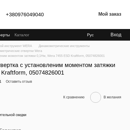
+380976049040
Мой заказ
Вход
ферты
Каталог
Рус
ой инструмент WERA
Динамометрические инструменты
метрические отвертки Wera
еним моментом затяжки 0,1Нм, Wera 7455 ESD Kraftform, 05074826001
вертка с установленим моментом затяжки
Kraftform, 05074826001
1
Оставить отзыв
К сравнению
В желания
тельной скидки