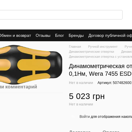
Обмен и возврат
Отзывы
Блог
Бренды
Договор публичной о
Главная
Ручной инструмент
Ручн
Динамометрические отвертки
Динамо
Динамометрическая отвертка с установл
Динамометрическая от
0,1Нм, Wera 7455 ESD 
Нет в наличии
Артикул: 507482600
ли комментарий
5 023 грн
Нет в наличии
Войти
для отображения накопи
%