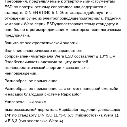
Требования, предъявляемые к отверточныминструментам
ESD по поверхностному сопротивлению,содержатся в
стандарте DIN EN 61340-5-1. Этот стандартдействует и в
отношении ручек из электропроводящегоматериала. Изделия
компании Wera серии ESDудовлетворяют этому стандарту и
еще более строгимпредписаниям некоторых технологических
предприятий.
Защита от электростатической энергии
Значение электрического поверхностного
сопротивленияматериала Wera ESD составляет ≤ 10^9 Ом.
Этообеспечивает надежную защиту деталей
отэлектростатической энергии и связанных с
нейповреждений.
Разнообразное применение
Разнообразное применение за счет молниеносной сменыбит
и насадок благодаря системе Rapidaptor.
Универсальный зажим
Быстрозажимной держатель Rapidaptor подходит длянасадок
1/4' по стандарту DIN ISO 1173-C 6,3 (типхвостовика Wera 1),
и E 6,3 (тип хвостовика Wera 4).