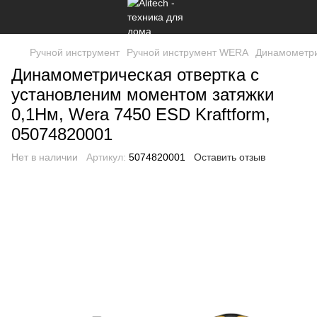
Ручной инструмент
Ручной инструмент WERA
Динамометри
Динамометрическая отвертка с
установленим моментом затяжки
0,1Нм, Wera 7450 ESD Kraftform,
05074820001
Нет в наличии
Артикул:
5074820001
Оставить отзыв