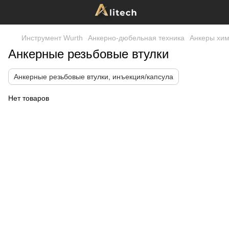
Инструмент Wurth
Анкерно-дюбельная техника
Анкеры хим
Анкерные резьбовые втулки
Анкерные резьбовые втулки, инъекция/капсула
Нет товаров